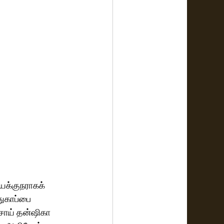
இயக்குநராகக் 
துகாப்பை 
சாய் தன்ஷிகா 