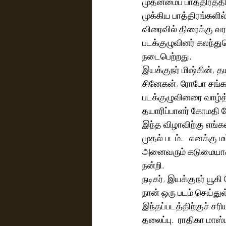
முதன்மைப் பாத்திரத்தி
முக்கிய பாத்திரங்களில்
விரைவில் திரைக்கு வர
படக்குழுவினர் கலந்த
நடைபெற்றது. 
இயக்குநர் மிஷ்கின், த
சினேகன், ரோபோ சங்கர்
படக்குழுவினரை வாழ்த்
தயாரிப்பாளர் கோமதி
இந்த விழாவிற்கு எங்க
முதல் படம்.   எனக்கு 
அனைவரும் கடுமையாக உ
நன்றி.  
நடிகர், இயக்குநர் யூக
நான் ஒரு படம் செய்துள
இந்தப்படத்திற்குச் சர
தலைப்பு.  ராதிகா மாஸ