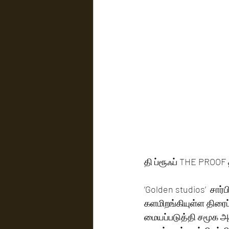
தி ப்ரூஃப் THE PROOF
‘Golden studios’  சார
களமிறங்கியுள்ள திரைப
மையப்படுத்தி சமூக அக