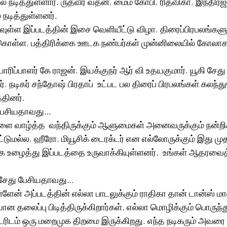
ல் நடித்துள்ளார். ருத்வீர் வதன், மைம் கோபி, ரித்விகா, இந்தி
 நடித்துள்ளனர். 
வுள்ள இப்படத்தின் இசை வெளியீட்டு விழா, திரைப்பிரபலங்களு
ுகொள்ள, பத்திரிக்கை ஊடக நண்பர்கள் முன்னிலையில் கோலா
யாரிப்பாளர் கே ராஜன், இயக்குநர் ஆர் வி உதயகுமார், யூகி சேது
, நடிகர் சந்தோஷ் பிரதாப்  உட்பட பல திரைப் பிரபலங்கள் கலந
தினர். 
 பேசியதாவது… 
ளை வாழ்த்த  வந்திருக்கும் ஆளுமைகள் அனைவருக்கும் நன்றிக
மட்டுமல்ல, ஹீரோ, மியூசிக் டைரக்டர் என எல்லோருக்கும் இது முத
ழைத்து இப்படத்தை உருவாக்கியுள்ளனர்.  உங்கள் ஆதரவைத்
ி சேது பேசியதாவது… 
்ளேன் அப்படத்தின் எல்லா பாடலுக்கும் ராதிகா தான் டான்ஸ் மாஸ
ியான தலைப்பு பிடித்திருக்கிறார்கள். எல்லா மொழிக்கும் பொருந
்டரிடம் ஒரு மறைமுக திறமை இருக்கிறது. எந்த நடிகரும் அவரை