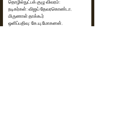
தொழில்நுட்பக் குழு விவரம்:
நடிகர்கள்: விஜய் தேவரகொண்டா, 
மிருணாள் தாக்கூர்
ஒளிப்பதிவு: கே.யு.மோகனன்,
இசை: கோபிசுந்தர்,
கலை இயக்குநர்: ஏ.எஸ்.பிரகாஷ்,
எடிட்டர்: மார்த்தாண்டன் கே வெங்கடேஷ்,
கிரியேட்டிவ் தயாரிப்பாளர்: வாசு வர்மா,
தயாரிப்பாளர்கள்: ராஜு - சிரிஷ்,
எழுத்து-இயக்கம்: பரசுராம் பெட்லா,
மக்கள் தொடர்பு: சுரேஷ் சந்திரா, ரேகா 
டி'ஒன்
Cinema News
Latest News
Recent Posts
See All