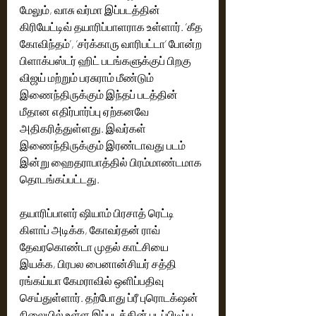
மேலும், வாசு வர்மா இப்படத்தின் 
கிரியேட்டிவ் தயாரிப்பாளராக உள்ளார். ’கீத 
கோவிந்தம்’, ’சர்க்காரு வாரிபட்டா’ போன்ற 
பிளாக்பஸ்டர் ஹிட் படங்களுக்குப் பிறகு 
விஜய் மற்றும் பரசுராம் மீண்டும் 
இணைந்திருக்கும் இந்தப் படத்தின் 
மீதான எதிர்பார்ப்பு ஏற்கனவே 
அதிகரித்துள்ளது. இவர்கள் 
இணைந்திருக்கும் இரண்டாவது படம் 
இன்று ஹைதராபாத்தில் பிரம்மாண்டமாக 
தொடங்கப்பட்டது.
தயாரிப்பாளர் ஷியாம் பிரசாத் ரெட்டி 
கிளாப் அடிக்க, கோவர்தன் ராவ் 
தேவரகொண்டா முதல் காட்சியை 
இயக்க, பிரபல பைனான்சியர் சத்தி 
ரங்கய்யா கேமராவில் ஒளிப்பதிவு 
செய்துள்ளார். தற்போது ப்ரீ புரொடக்‌ஷன் 
நிலையில் உள்ள இப்படத்தின் படப்பிடிப்பு 