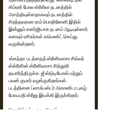
சிம்ரன் போல ஸ்ரீலீலா நடனத்தில் 
அசத்தியுள்ளதாகவும் நடனத்தில் 
சிறந்தவரான ராம் பொதினேனி இதில் 
இன்னும் எனர்ஜியாக நடனம் ஆடியுள்ளார் 
எனவும் ரசிகர்கள் கமெண்ட் செய்து 
வருகின்றனர். 
’ஸ்கந்தா’ படத்தைத் ஸ்ரீனிவாசா சில்வர் 
ஸ்க்ரீனின் ஸ்ரீனிவாசா சித்தூரி 
தயாரித்திருக்க, ஜீ ஸ்டுடியோஸ் மற்றும் 
பவன் குமார் வழங்குகிறார்கள். 
படத்தினை ப்ளாக்பஸ்டர் அகாண்டா புகழ் 
போயபதி ஸ்ரீனு இயக்கி இருக்கிறார்.
தொழில்நுட்ப குழு விவரம்:
எழுத்து, இயக்கம்: போயபதி ஸ்ரீனு,
இசை: தமன் எஸ்,