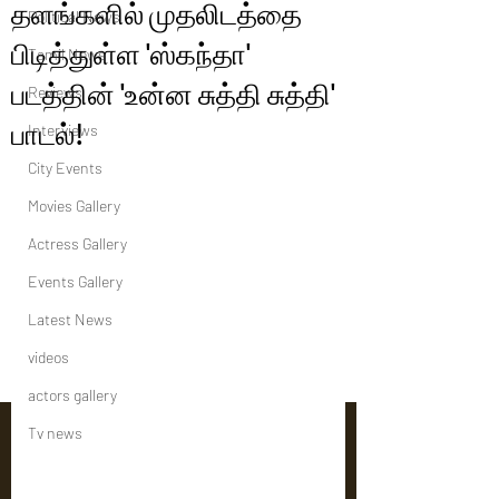
தளங்களில் முதலிடத்தை
Political News
பிடித்துள்ள 'ஸ்கந்தா'
Tamil News
படத்தின் 'உன்ன சுத்தி சுத்தி'
Reviews
பாடல்!
Interviews
City Events
Movies Gallery
Actress Gallery
Events Gallery
Latest News
videos
actors gallery
Tv news