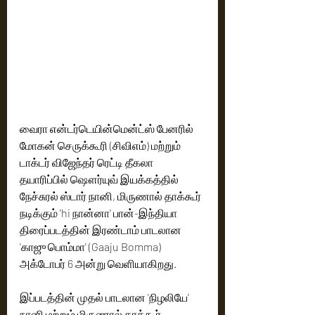
வைரா என்டர்டெயின்மென்ட்ஸ் பேனரில் 
மோகன் செருக்கூரி (சிவிஎம்) மற்றும் 
டாக்டர் விஜேந்தர் ரெட்டி தீகலா 
தயாரிப்பில் ஷௌர்யுவ் இயக்கத்தில் 
நேச்சுரல் ஸ்டார் நானி, மிருணால் தாக்கூர் 
நடிக்கும் 'hi நான்னா' பான்-இந்தியா 
திரைப்படத்தின் இரண்டாம் பாடலான 
'காஜு பொம்மா' (Gaaju Bomma) 
அக்டோபர் 6 அன்று வெளியாகிறது. 
இப்படத்தின் முதல் பாடலான 'நிழலியே' 
நானி மற்றும் மிருணால் தாக்கூர் 