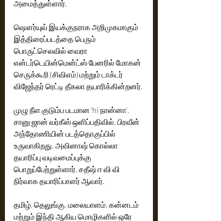
அமைத்துள்ளார். 
ஷௌர்யுவ் இயக்குநராக அறிமுகமாகும் 
இத்திரைப்படத்தை பெரும் 
பொருட்செலவில் வைரா 
என்டர்டெயின்மென்ட்ஸ் பேனரில் மோகன் 
செருக்கூரி (சிவிஎம்) மற்றும் டாக்டர் 
விஜேந்தர் ரெட்டி தீகலா தயாரிக்கின்றனர். 
முழு நீள குடும்ப படமான 'hi நான்னா', 
சானு ஜான் வர்கீஸ் ஒளிப்பதிவில், பிரவீன் 
அந்தோணியின் படத்தொகுப்பில் 
உருவாகிறது. அவினாஷ் கொல்லா 
தயாரிப்பு வடிவமைப்புக்கு 
பொறுப்பேற்றுள்ளார். சதீஷ் ஈ வி வி 
நிர்வாக தயாரிப்பாளர் ஆவார். 
தமிழ், தெலுங்கு, மலையாளம், கன்னடம் 
மற்றும் இந்தி ஆகிய மொழிகளில் ஒரே 