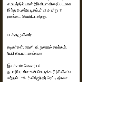
சமயத்தில் பான் இந்தியா திரைப்படமாக 
இந்த ஆண்டு டிசம்பர் 21 அன்று  'hi 
நான்னா' வெளியாகிறது. 
படக்குழுவினர்: 
நடிகர்கள்: நானி, மிருணால் தாக்கூர், 
பேபி கியாரா கண்ணா
இயக்கம்: ஷௌர்யுவ் 
தயாரிப்பு: மோகன் செருக்கூரி (சிவிஎம்) 
மற்றும் டாக்டர் விஜேந்தர் ரெட்டி தீகலா 
தயாரிப்பு நிறுவனம்: வைரா 
என்டர்டெயின்மென்ட்ஸ்
ஒளிப்பதிவு: சானு ஜான் வர்கீஸ்
இசை: ஹேஷாம் அப்துல் வஹாப்
தயாரிப்பு வடிவமைப்பு: அவினாஷ் 
கொல்லா 