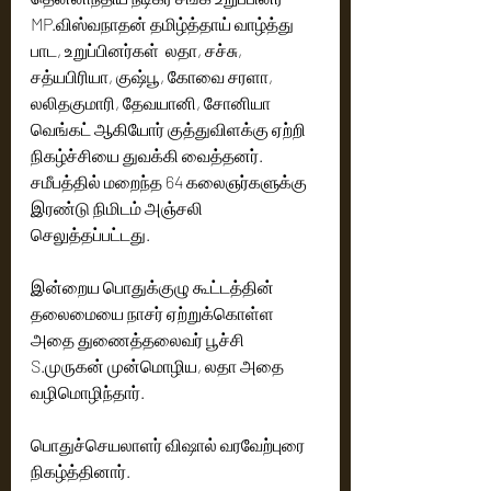
MP.விஸ்வநாதன் தமிழ்த்தாய் வாழ்த்து 
பாட, உறுப்பினர்கள்  லதா, சச்சு, 
சத்யபிரியா, குஷ்பூ, கோவை சரளா, 
லலிதகுமாரி, தேவயானி, சோனியா 
வெங்கட் ஆகியோர் குத்துவிளக்கு ஏற்றி 
நிகழ்ச்சியை துவக்கி வைத்தனர். 
சமீபத்தில் மறைந்த 64 கலைஞர்களுக்கு 
இரண்டு நிமிடம் அஞ்சலி 
செலுத்தப்பட்டது.
இன்றைய பொதுக்குழு கூட்டத்தின் 
தலைமையை நாசர் ஏற்றுக்கொள்ள 
அதை துணைத்தலைவர் பூச்சி 
S.முருகன் முன்மொழிய, லதா அதை 
வழிமொழிந்தார். 
பொதுச்செயலாளர் விஷால் வரவேற்புரை 
நிகழ்த்தினார். 