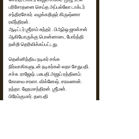
பரிசோதனை செய்த அப்பல்லோ டாக்டர் 
சந்திரசேகர், வழக்கறிஞர் கிருஷ்ணா 
ரவீந்திரன், 
ஆடிட்டர் ஶ்ரீராம் சுந்தர் , பிஆர்ஒ ஜான்சன் 
ஆகியோருக்கு பொன்னாடை போர்த்தி 
நன்றி தெரிவிக்கப்பட்டது.
தென்னிந்திய நடிகர் சங்க 
நிர்வாகிகளுடன் நடிகர்கள் லதா சேதுபதி, 
சச்சு, ராஜேஷ், பசுபதி,அஜய் ரத்தினம், 
கோவை சரளா, விக்னேஷ், சரவணன், 
நந்தா, ஹேமசந்திரன், ஶ்ரீமன், 
பிரேம்குமார், தளபதி 
தினேஷ்,எம்.ஏ.பிரகாஷ், வாசுதேவன், 
ரத்தினசபாபதி, காளிமுத்து, குஷ்பு, 
மற்றும் சங்க மேலாளர் தாமராஜ் உள்ளிட்ட 
உறுப்பினர்கள் பலரும் இந்த பொதுக்குழு 
கூட்டத்தில் கலந்து கொண்டு 