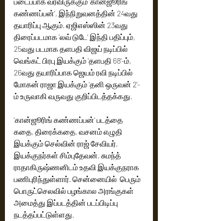
படைப்பாக வரவிருக்கும் 'கான்ஜூரிங் 
கண்ணப்பன்', இந்நிறுவனத்தின் 24வது 
தயாரிப்பு ஆகும். ஏஜிஎஸ்ஸின் 23வது 
திரைப்படமாக 'லவ் டுடே' இந்தி பதிப்பும், 
25வது படமாக தளபதி விஜய் நடிப்பில் 
வெங்கட் பிரபு இயக்கும் 'தளபதி 68'-ம், 
26வது தயாரிப்பாக ஜெயம் ரவி நடிப்பில் 
மோகன் ராஜா இயக்கும் 'தனி ஒருவன் 2'‍‍‍‍-
ம் உருவாகி வருவது குறிப்பிடத்தக்கது.  
'கான்ஜூரிங் கண்ணப்பன்' படத்தை 
கதை, திரைக்கதை, வசனம் எழுதி 
இயக்கும் செல்வின் ராஜ் சேவியர், 
இயக்குந‌ர்கள் சிம்புதேவன், சுமந்த் 
ராதாகிருஷ்ணனிடம் உதவி இயக்குநராக‌ 
பணிபுரிந்துள்ளார். சென்னையில்  பெரும் 
பொருட்செலவில் பழங்கால அரங்குகள் 
அமைத்து இப்படத்தின் படப்பிடிப்பு 
நடத்தப்பட்டுள்ளது.