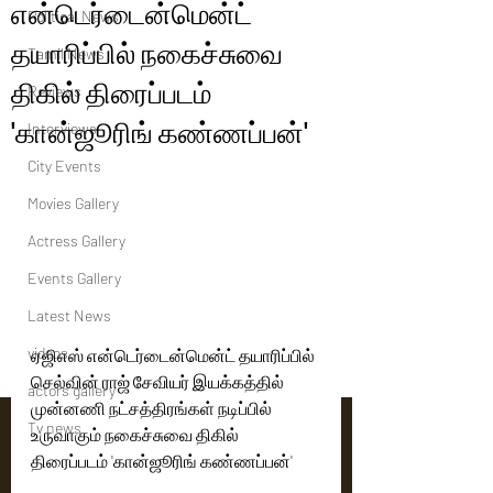
என்டெர்டைன்மென்ட்
Political News
தயாரிப்பில் நகைச்சுவை
Tamil News
திகில் திரைப்படம்
Reviews
'கான்ஜூரிங் கண்ணப்பன்'
Interviews
City Events
Movies Gallery
Actress Gallery
Events Gallery
Latest News
videos
ஏஜிஎஸ் என்டெர்டைன்மென்ட் தயாரிப்பில் 
செல்வின் ராஜ் சேவியர் இயக்கத்தில் 
actors gallery
முன்னணி நட்சத்திரங்கள் நடிப்பில் 
Tv news
உருவாகும் நகைச்சுவை திகில் 
திரைப்படம் 'கான்ஜூரிங் கண்ணப்பன்'