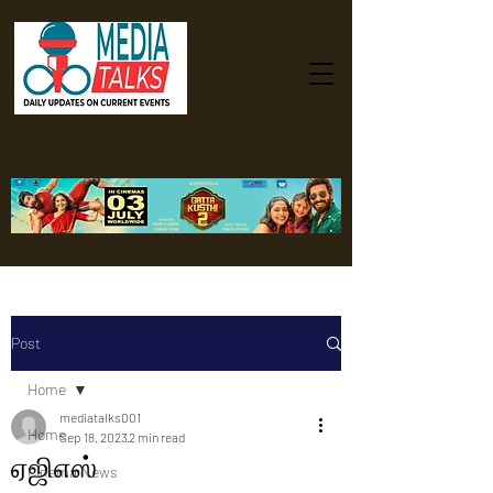
Post
Home
mediatalks001
Home
Sep 18, 2023
2 min read
ஏஜிஎஸ்
Cinema News