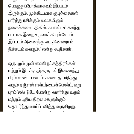
பொழுதுப்போக்காகவும் இப்படம் 
இருக்கும். முக்கியமாக குழந்தைகள் 
பார்த்து ரசிக்கும் வகையிலும் 
நகைச்சுவை, திகில், ஃபான்டசி கலந்த 
படமாக இதை உருவாக்கியுள்ளோம். 
இப்படம் அனைத்து வயதினரையும் 
நிச்சயம் கவரும்," என்று கூறினார். 
ஒரு புறம் முன்னணி நட்சத்திரங்கள் 
மற்றும் இயக்குநர்களுடன் இணைந்து 
பிரம்மாண்ட படைப்புகளை தயாரித்து 
வரும் ஏஜிஎஸ் என்டர்டைன்மென்ட், மறு 
புறம் 'லவ் டுடே' போன்று வளர்ந்து வரும் 
மற்றும் புதிய திறமைகளுக்கும் 
தொடர்ந்து வாய்ப்பளித்து வருகிறது. 
அந்த வரிசையில் 'கான்ஜூரிங் 
கண்ணப்பன்' அமையும் என்று 
படகுழுவினர் தெரிவிக்கின்றனர்.