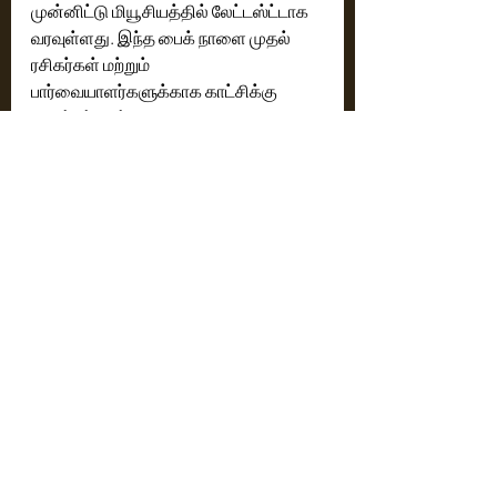
முன்னிட்டு மியூசியத்தில் லேட்டஸ்ட்டாக 
வரவுள்ளது. இந்த பைக் நாளை முதல் 
ரசிகர்கள் மற்றும் 
பார்வையாளர்களுக்காக காட்சிக்கு 
வைக்கப்படும்.
Cinema News
Latest News
Recent Posts
See All