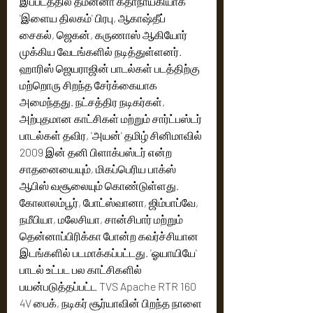
இப்படத்தில் தமன்னா கதாநாயகியாக 
'இளைய திலகம்' பிரபு, ஆகாஷ்தீப் 
சைகல், ஜெகன், கருணாஸ் ஆகியோர் 
முக்கிய வேடங்களில் நடித்துள்ளனர். 
ஹாரிஸ் ஜெயராஜின் பாடல்கள் படத்திற்கு 
மற்றொரு சிறந்த சேர்க்கையாக 
அமைந்தது. நட்சத்திர நடிகர்கள், 
அற்புதமான காட்சிகள் மற்றும் சார்ட்பஸ்டர் 
பாடல்கள் தவிர, 'அயன்' தமிழ் சினிமாவில் 
2009 இன் தனி பிளாக்பஸ்டர் என்ற 
சாதனையையும், மிகப்பெரிய பாக்ஸ் 
ஆபிஸ் வசூலையும் கொண்டுள்ளது. 
கோலாலம்பூர், போட்ஸ்வானா, ஜிம்பாப்வே, 
நமீபியா, மலேசியா, சான்சிபார் மற்றும் 
தென்னாப்பிரிக்கா போன்ற கவர்ச்சியான 
இடங்களில் படமாக்கப்பட்டது. 'ஓயாயியே' 
பாடல் உட்பட பல காட்சிகளில் 
பயன்படுத்தப்பட்ட TVS Apache RTR 160 
4V பைக், நடிகர் சூர்யாவின் பிறந்த நாளை 