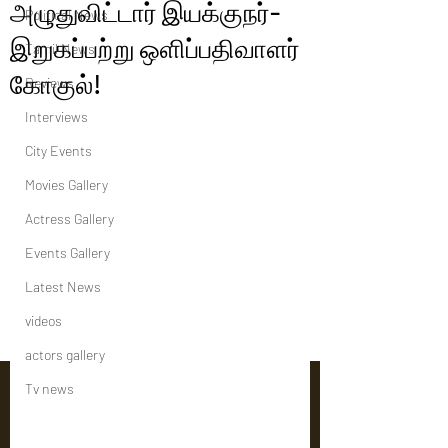
அழுதுவிட்டார் இயக்குநர்-
Political News
இறுகப்பற்று ஒளிப்பதிவாளர்
Tamil News
கோகுல்!
Reviews
Interviews
City Events
Movies Gallery
Actress Gallery
Events Gallery
Latest News
videos
actors gallery
Tv news