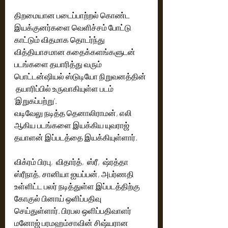
திறமையான படைப்பாற்றல் கொண்ட 
இயக்குனர்களை வெளிச்சம் போட்டு 
காட்டும் விதமாக தொடர்ந்து 
வித்தியாசமான கதைக்களங்களுடன்  
படங்களை தயாரித்து வரும் 
பொட்டன்ஷியல் ஸ்டுடியோ நிறுவனத்தின் 
 தயாரிப்பில் உருவாகியுள்ள படம் 
‘இறுகப்பற்று’. 
வடிவேலு நடித்த தெனாலிராமன், எலி 
ஆகிய படங்களை இயக்கிய யுவராஜ் 
தயாளன் இப்படத்தை இயக்கியுள்ளார். 
விக்ரம் பிரபு,  விதார்த்,  ஸ்ரீ,  ஷ்ரத்தா 
ஸ்ரீநாத், சானியா ஐயப்பன், அபர்ணதி 
உள்ளிட்ட பலர் நடித்துள்ள இப்படத்திற்கு 
கோகுல் பினாய் ஒளிப்பதிவு 
செய்துள்ளார். பிரபல ஒளிப்பதிவாளர் 
மனோஜ் பரமஹம்சாவின் சிஷ்யரான 