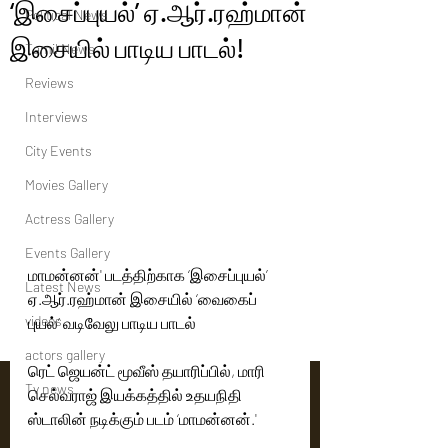
‘இசைப்புயல்’ ஏ.ஆர்.ரஹ்மான்
Political News
இசையில் பாடிய பாடல்!
Tamil News
Reviews
Interviews
City Events
Movies Gallery
Actress Gallery
Events Gallery
மாமன்னன்' படத்திற்காக ‘இசைப்புயல்’ 
Latest News
ஏ.ஆர்.ரஹ்மான் இசையில் ‘வைகைப் 
videos
புயல்’ வடிவேலு பாடிய பாடல்
actors gallery
ரெட் ஜெயன்ட் மூவீஸ் தயாரிப்பில், மாரி 
Tv news
செல்வராஜ் இயக்கத்தில் உதயநிதி 
ஸ்டாலின் நடிக்கும் படம் ‘மாமன்னன்.'