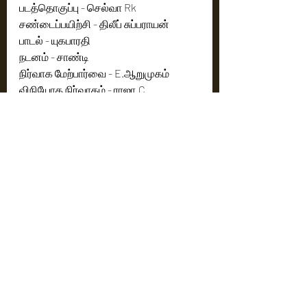
படத்தொகுப்பு - செல்வா Rk
சண்டைப்பயிற்சி - திலீப் சுப்பராயன்
பாடல் - யுகபாரதி
நடனம் - சாண்டி
நிர்வாக மேற்பார்வை - E.ஆறுமுகம்
விநியோக நிர்வாகம் - ராஜா.C
மக்கள் தொடர்பு - சதீஷ் (AIM)
Cinema News
Latest News
Recent Posts
See All