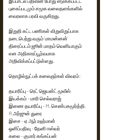
இப்பாடல் பதிவின் போது எடுக்கப்பட்ட 
புகைப்படமும் சமூக வலைதளங்களில் 
வைரலாக பரவி வருகிறது. 
இறுதி கட்ட பணிகள் விறுவிறுப்பாக 
நடைபெற்று வரும் 'மாமன்னன்' 
திரைப்படம் ஜூன் மாதம் வெளியாகும் 
என அதிகாரப்பூர்வமாக 
அறிவிக்கப்பட்டுள்ளது.
தொழில்நுட்பக் கலைஞர்கள் விவரம்:
தயாரிப்பு - ரெட் ஜெயன்ட் மூவீஸ்
இயக்கம் - மாரி செல்வராஜ்
இணை தயாரிப்பு - M. செண்பகமூர்த்தி, 
R.அர்ஜுன் துரை
இசை - ஏ.ஆர்.ரஹ்மான்
ஒளிப்பதிவு - தேனி ஈஸ்வர்
கலை - குமார் கங்கப்பன்