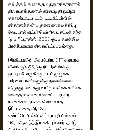
சமீபத்தில் திரைக்கு வந்து ரசிகர்களால் 
திரையரங்குகளில் காமெடி திருவிழா 
கொண்டாடிய  படம்  ‘டி.டி.ரிட்டர்ன்ஸ்’. 
சந்தானத்தின் அதகள கலகல சிரிப்பு 
வெடியால் சூப்பர் வெற்றியை ஈட்டித் தந்த 
 ‘டி.டி.ரிட்டர்ன்ஸ்’, ZEE5  ஓடிடி தளத்தில் 
பிரத்யேகமாக திரையிடப்பட உள்ளது. 
இந்தியாவின் மிகப்பெரிய OTT தளமாக 
விளங்கும் ஜி5, ‘டிடி ரிட்டர்ன்ஸ்’க்கு 
தயாராகி வருகிறது. படம் முழுக்க 
பார்வையாளர்களுக்கு நகைச்சுவை 
விருந்து படைத்து வயிறு வலிக்க சிரிக்க 
வைத்த சந்தானம் உள்ளிட்ட நடிகர் –
நடிகைகள் நடித்து வெளிவந்த 
இப்படத்தை ,ஆர்.கே 
என்டர்டெயின்மென்ட் தயாரிப்பில் எஸ். 
பிரேம் ஆனந்த் இயக்கியுள்ளார். தமிழ் 
சினிமாவில் சமீப காலங்களில் வெளிவந்த 