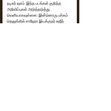
நடிகர் ஷாம். இந்த படங்கள் குறித்த 
அறிவிப்புகள் அடுத்தடுத்து 
வெளியாகவுள்ளன. இன்னொரு பக்கம் 
தெலுங்கில் சாஹோ இயக்குநர் சுஜீத் 
இயக்கத்தில் உருவாக்கி வரும் படத்தில் 
பவன் கல்யாணுடன் இணைந்து முக்கிய 
வேடத்தில் நடித்து வருகிறார் ஷாம். 
அந்தவிதமாக தமிழ், தெலுங்கு என 
இரண்டு மொழிகளிலும் பிஸியான 
நடிகராக படங்களில் நடித்து வருகிறார் 
ஷாம்.
Cinema News
Latest News
Recent Posts
See All