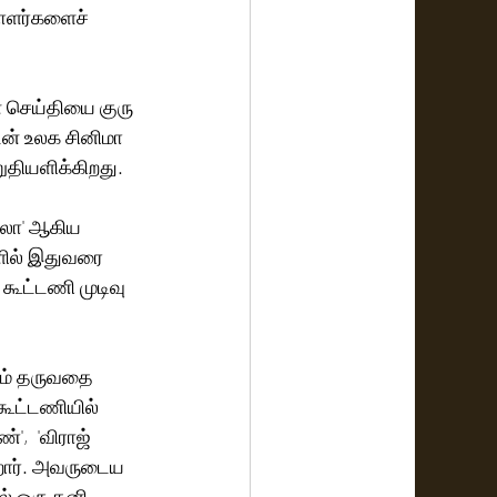
யாளர்களைச் 
 செய்தியை குரு 
ன் உலக சினிமா 
ுதியளிக்கிறது.
ுலா' ஆகிய 
களில் இதுவரை 
கூட்டணி முடிவு 
ும் தருவதை 
கூட்டணியில் 
,  'விராஜ் 
கிறார். அவருடைய 
ல் ஒரு தனி 