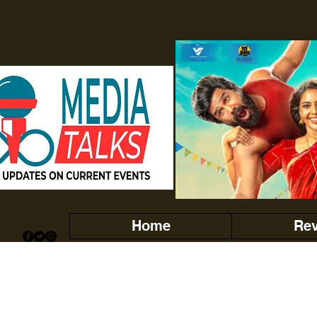
Home
Re