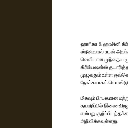
ஹாரிகா & ஹாசினி கிரிய
ஸ்ரீனிவாஸ் உடன் அவர்
வெளியான முந்தைய மூன
கிரியேஷன்ஸ் தயாரித்து
முழுவதும் உள்ள ஒவ்வ
நோக்கமாகக் கொண்டு
மிகவும் பிரபலமான மற்
தயாரிப்பில் இணைகிறது
என்பது குறிப்பிடத்தக்
அறிவிக்கவுள்ளது.