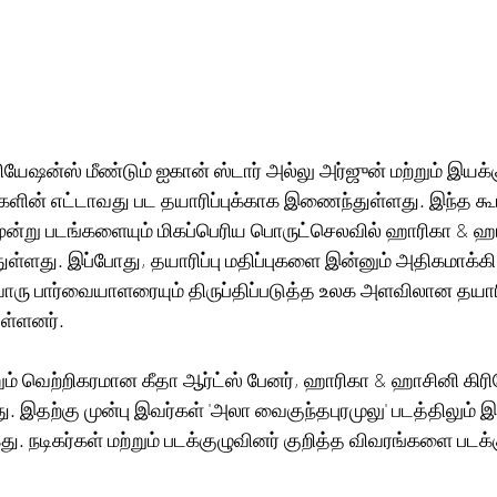
ேஷன்ஸ் மீண்டும் ஐகான் ஸ்டார் அல்லு அர்ஜுன் மற்றும் இயக்குந
களின் எட்டாவது பட தயாரிப்புக்காக இணைந்துள்ளது. இந்த கூ
்று படங்களையும் மிகப்பெரிய பொருட்செலவில் ஹாரிகா & ஹ
ள்ளது. இப்போது, ​​தயாரிப்பு மதிப்புகளை இன்னும் அதிகமாக்கி
ொரு பார்வையாளரையும் திருப்திப்படுத்த உலக அளவிலான தயார
ள்ளனர்.
றும் வெற்றிகரமான கீதா ஆர்ட்ஸ் பேனர், ஹாரிகா & ஹாசினி கிர
. இதற்கு முன்பு இவர்கள் 'அலா வைகுந்தபுரமுலு' படத்திலும்
கது. நடிகர்கள் மற்றும் படக்குழுவினர் குறித்த விவரங்களை படக்