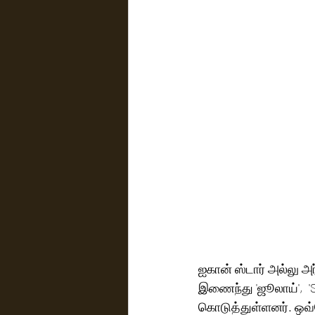
ஐகான் ஸ்டார் அல்லு அர்
இணைந்து 'ஜூலாய்',  'S
கொடுத்துள்ளனர். ஒவ்