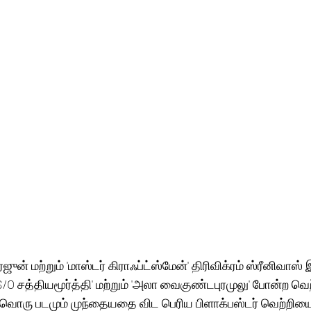
ஜுன் மற்றும் 'மாஸ்டர் கிராஃப்ட்ஸ்மேன்' திரிவிக்ரம் ஸ்ரீனிவாஸ் 
/O சத்தியமூர்த்தி' மற்றும் 'அலா வைகுண்டபுரமுலு' போன்ற வெற
வொரு படமும் முந்தையதை விட பெரிய பிளாக்பஸ்டர் வெற்றியை