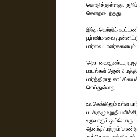
கொடுத்துள்ளது. குறிப
சென்றடைந்தது.
இந்த வெற்றிக் கூட்ட
பூர்ணிமாவை முன்னிட்
பார்வையாளர்களையும்  
'அலா வைகுண்டபுரமுலு'
பாடல்கள் ஜென் Z மத்த
பார்த்திராத காட்சியை
செய்துள்ளது.
உலகெங்கிலும் உள்ள ப
படக்குழு உறுதியளிக்க
உருவாகும் ஒவ்வொரு படத
ஆனந்த்' மற்றும் 'பாண்
ஒவ்வொரு பாத்திரமும் 