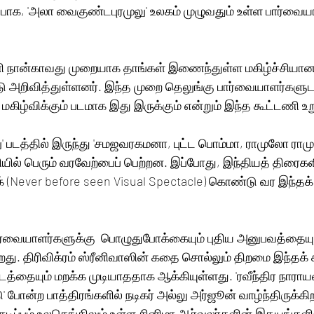
்பாக, 'அலா வைகுண்டபுரமுலு' உலகம் முழுவதும் உள்ள பார்வை
ணி நான்காவது முறையாக தாங்கள் இணைந்துள்ள மகிழ்ச்சியான
டு அறிவித்துள்ளனர். இந்த முறை தெலுங்கு பார்வையாளர்களுட
மகிழ்விக்கும் படமாக இது இருக்கும் என்றும் இந்த கூட்டணி உற
 படத்தில் இருந்து 'சமஜவரகமனா, புட்ட பொம்மா, ராமுலோ ராம
ியில் பெரும் வரவேற்பைப் பெற்றன. இப்போது, ​​இந்தியத் திரை
க் (Never before seen Visual Spectacle) கொண்டு வர இந்தக் 
ார்வையாளர்களுக்கு  பொழுதுபோக்கையும் புதிய அனுபவத்தைய
ிறது. திரிவிக்ரம் ஸ்ரீனிவாஸின் கதை சொல்லும் திறமை இந்தக் 
்தையும் மறக்க முடியாததாக ஆக்கியுள்ளது. 'ரவீந்திர நாராயண்'
டு' போன்ற பாத்திரங்களில் நடிகர் அல்லு அர்ஜூன் வாழ்ந்திருக்
நடிப்பும் உலகெங்கிலும் உள்ள சினிமா ஆர்வலர்களின் இதயங்களி