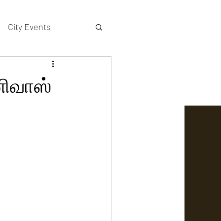
City Events
actors gallery
ீனிவாஸ்