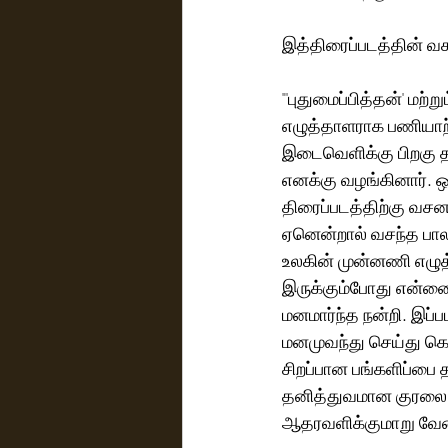
இத்திரைப்படத்தின் வச
"'புதுமைப்பித்தன்' மற்
எழுத்தாளராக பணியாற்ற
இடைவெளிக்கு பிறகு த
எனக்கு வழங்கினார். 
திரைப்படத்திற்கு வசன
ஏனென்றால் வசந்த பாலன
உலகின் முன்னணி எழுத்
இருக்கும்போது என்னை 
மனமார்ந்த நன்றி. இப
மனமுவந்து செய்து கொ
சிறப்பான பங்களிப்பை த
தனித்துவமான குரலை அர
ஆதரவளிக்குமாறு வேண்