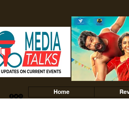
Home
Re