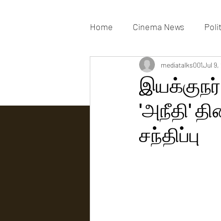
Home
Cinema News
Poli
Movies Gallery
mediatalks001
Actress G
Jul 9,
இயக்குநர்
'அநீதி' த
Tv news
சந்திப்பு