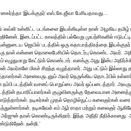
னகர்த்தா ’இயக்குநர்’ எஸ்.கே.ஜீவா பேசியதாவது... 
றும் 'லவ்லி' உள்ளிட்ட படங்களை இயக்கியுள்ள நான் 'அழகிய தமிழ் 
ினேன். இடைப்பட்ட காலத்தில் பல்வேறு முயற்சிகளில் ஈடுபட்டிர
ன்னுடைய 'ஜெயில்' படத்தில் ஒரு கதாபாத்திரத்தை இயக்குநர்
ஒரு நாள் என்னை தொலைபேசியில் தொடர்பு கொண்ட அவர், 'அநீத
ம் எழுதுமாறு கேட்டுக் கொண்டார். எனக்கு அது இன்ப அதிர்ச்ச
் அவர்களே மிகச் சிறந்த எழுத்தாளர். அது மட்டும் இல்லாது த
தாளர்கள் அனைவருடனும் அவர் நெருங்கிய தொடர்பில் உள்ளார்.
நம்பி படத்தின் வசனப் பொறுப்பை அவர் ஒப்படைத்தார். அவருக
்படத்தின் தயாரிப்பாளர்கள் குழுவினருக்கு தேவையான அனைத்
டுத்தார்கள். நடிகர்கள் முதல் தொழில்நுட்ப கலைஞர்கள் வர
ந்துள்ளார்கள். நடிகவேள் எம் ஆர் ராதா மற்றும் கலைஞர் ஆகிய
்ஜுன் தாஸ் கொண்டிருக்கிறார். இந்த 'அநீதி' நீதிக்கானது.
டுகிறேன், நன்றி." 