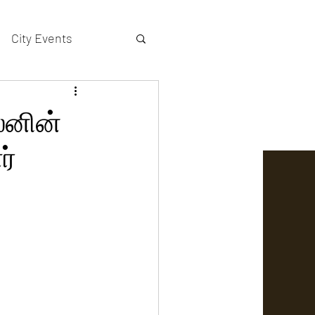
City Events
actors gallery
லனின்
ர்