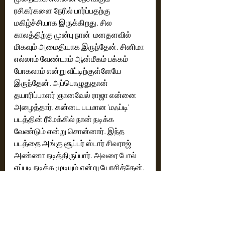
ரசிகர்களை நேரில் பார்ப்பதற்கு 
மகிழ்ச்சியாக இருக்கிறது. சில 
காலத்திற்கு முன்பு நான்  மனதளவில் 
மிகவும் அமைதியாக இருந்தேன். சினிமா 
எல்லாம் வேண்டாம் ஆன்மீகம் பக்கம் 
போகலாம் என்று வீட்டிற்குள்ளேயே 
இருந்தேன். அப்பொழுதுதான் 
தயாரிப்பாளர் ஞானவேல் ராஜா என்னை 
அழைத்தார். கன்னட படமான 'மஃப்டி' 
படத்தின் ரீமேக்கில் நான் நடிக்க 
வேண்டும் என்று சொன்னார். இந்த 
படத்தை அங்கு சூப்பர் ஸ்டார் சிவராஜ் 
அண்ணா நடித்திருப்பார். அவரை போல் 
எப்படி நடிக்க முடியும் என்று யோசித்தேன். 
பிறகு இந்த படம் நான் ஒத்துக் கொள்ள  
முக்கிய காரணம் கௌதம்தான். இங்கு 
தட்டிக் கொடுப்பதற்கு தான் ஆள் 
இல்லை, தட்டி விடுவதற்கு நிறைய பேர் 