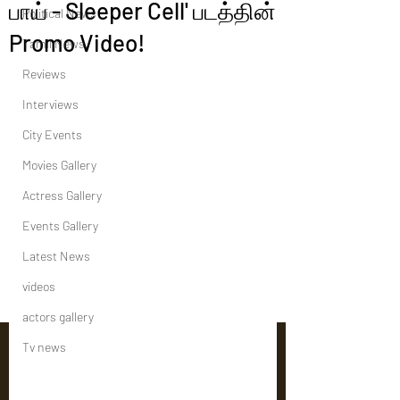
பாய் - Sleeper Cell' படத்தின்
Political News
Promo Video!
Tamil News
Reviews
Interviews
City Events
Movies Gallery
Actress Gallery
Events Gallery
Latest News
videos
actors gallery
Tv news