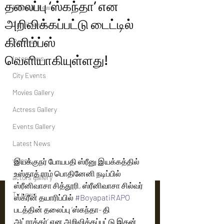
தலைப்பு ‘ஸ்கந்தா’ என
Political News
அறிவிக்கப்பட்டு டைட்டில்
Tamil News
கிளிம்ப்ஸ்
Reviews
வெளியாகியுள்ளது!
Interviews
City Events
Movies Gallery
Actress Gallery
Events Gallery
Latest News
videos
இயக்குநர் போயபதி ஸ்ரீனு இயக்கத்தில் 
உஸ்தாத் ராம் பொதினேனி நடிப்பில் 
actors gallery
ஸ்ரீனிவாசா சித்தூரி, ஸ்ரீனிவாசா சில்வர் 
Tv news
ஸ்க்ரீன் தயாரிப்பில் 
#BoyapatiRAPO
படத்தின் தலைப்பு ‘ஸ்கந்தா- தி 
அட்ராக்கர்’ என அறிவிக்கப்பட்டு இதன் 