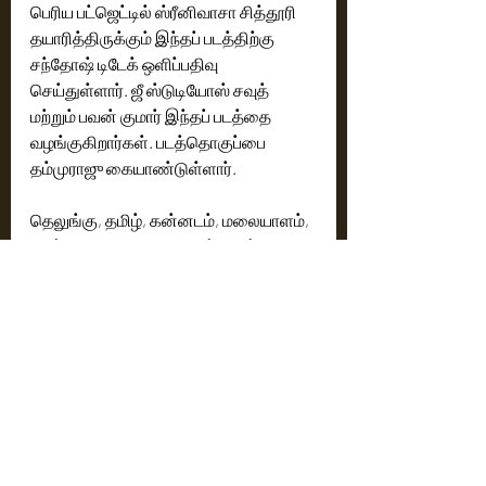
பெரிய பட்ஜெட்டில் ஸ்ரீனிவாசா சித்தூரி 
தயாரித்திருக்கும் இந்தப் படத்திற்கு 
சந்தோஷ் டிடேக் ஒளிப்பதிவு 
செய்துள்ளார். ஜீ ஸ்டுடியோஸ் சவுத் 
மற்றும் பவன் குமார் இந்தப் படத்தை 
வழங்குகிறார்கள். படத்தொகுப்பை 
தம்முராஜு கையாண்டுள்ளார்.
தெலுங்கு, தமிழ், கன்னடம், மலையாளம், 
ஹிந்தி ஆகிய மொழிகளில் வரும் 
செப்டம்பர் 15ஆம் தேதி உலகம் முழுவதும் 
’ஸ்கந்தா’ திரைப்படம் வெளியாக உள்ளது
Cinema News
Latest News
Recent Posts
See All