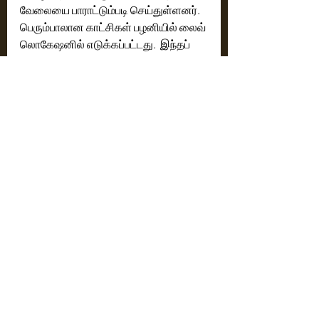
வேலையை பாராட்டும்படி செய்துள்ளனர். 
பெரும்பாலான காட்சிகள் பழனியில் லைவ் 
லொகேஷனில் எடுக்கப்பட்டது.  இந்தப் 
படம் ஒரு எமோஷனல் திரில்லர். படத்தின் 
டைட்டில் பாடல் கொடுத்த சந்தோஷ் 
நாராயணனுக்கு நன்றி. இந்தப் படத்தை 
ரெட் ஜெயண்ட் தான் வெளியிடுகிறது. 
படத்தை முதலில் பார்த்தவர் உதய் தான். 
இந்தப் படம் திரையரங்குகளில் 
பார்ப்பதற்காகவே உருவாக்கினேன். 
உங்கள் குடும்பத்துடன் நிச்சயம் இதைப் 
பார்க்கலாம். ஒரு குழந்தை காணாமல் 
போகும்போது குடும்பம், காவல் நிலையம், 
பள்ளி என இந்த சுற்று வட்டாரங்கள் எப்படி 
ரியாக்ட் செய்கிறது என்பதை நாம் 
எல்லோரும் கனெக்ட் செய்து கொள்ள 
முடியும். அன்போடும் அக்கறையோடும் 
இந்த படத்தை எடுத்துள்ளோம். என் குரு 
மணிரத்தினம், கமல் சாரிடம் படத்தை 