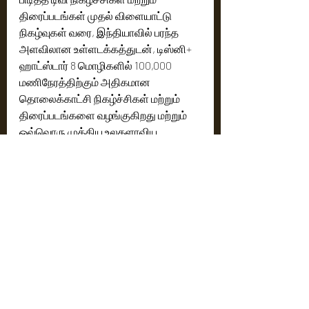
திரைப்படங்கள் முதல் விளையாட்டு 
நிகழ்வுகள் வரை, இந்தியாவில் பரந்த 
அளவிலான உள்ளடக்கத்துடன், டிஸ்னி+ 
ஹாட்ஸ்டார் 8 மொழிகளில் 100,000 
மணிநேரத்திற்கும் அதிகமான 
தொலைக்காட்சி நிகழ்ச்சிகள் மற்றும் 
திரைப்படங்களை வழங்குகிறது மற்றும் 
ஒவ்வொரு முக்கிய உலகளாவிய 
விளையாட்டு நிகழ்வின் கவரேஜையும் 
வழங்குகிறது.
Cinema News
Latest News
Recent Posts
See All