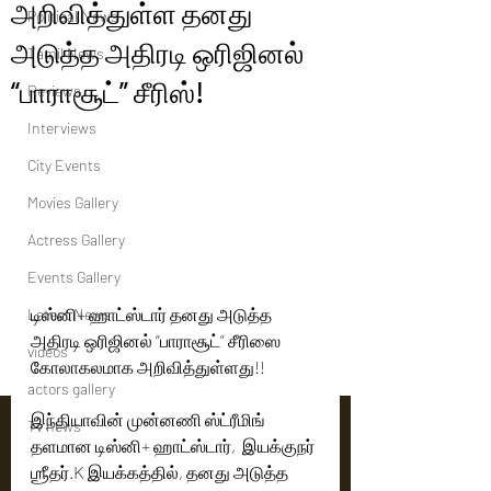
அறிவித்துள்ள தனது
Political News
அடுத்த அதிரடி ஒரிஜினல்
Tamil News
“பாராசூட்” சீரிஸ்!
Reviews
Interviews
City Events
Movies Gallery
Actress Gallery
Events Gallery
டிஸ்னி+ ஹாட்ஸ்டார் தனது அடுத்த 
Latest News
அதிரடி ஒரிஜினல் “பாராசூட்” சீரிஸை 
videos
கோலாகலமாக அறிவித்துள்ளது!! 
actors gallery
இந்தியாவின் முன்னணி ஸ்ட்ரீமிங் 
Tv news
தளமான டிஸ்னி+ ஹாட்ஸ்டார்,  இயக்குநர் 
ஶ்ரீதர்.K இயக்கத்தில், தனது அடுத்த 