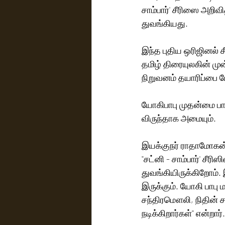
சாம்பார்' சீரிஸை அறி
துவங்கியது.
இந்த புதிய ஒரிஜினல் 
தமிழ் திரையுலகின் மு
நிறுவனம் தயாரிப்பை ம
யோகிபாபு முதன்மை பாத்
விருந்தாக அமையும். 
இயக்குநர் ராதாமோகன் 
"சட்னி - சாம்பார்' சீர
துவங்கியிருக்கிறோம்.
இருக்கும். யோகி பாபு 
சந்திரமௌலி, நிதின் சத
நடிக்கிறார்கள்" என்றார்.