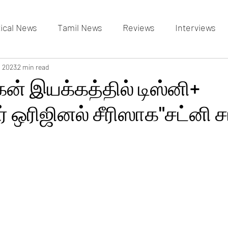
tical News
Tamil News
Reviews
Interviews
allery
, 2023
2 min read
Events Gallery
Latest News
videos
ன் இயக்கத்தில் டிஸ்னி+
் ஒரிஜினல் சீரிஸாக"சட்னி சா