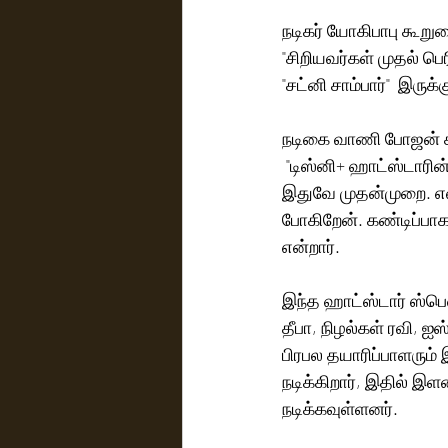
நடிகர் யோகிபாபு கூறுக
"சிறியவர்கள் முதல் ப
"சட்னி சாம்பார்"  இருக்க
நடிகை வாணி போஜன் க
 "டிஸ்னி+ ஹாட்ஸ்டாரின
இதுவே முதன்முறை. எனக
போகிறேன். கண்டிப்பாக
என்றார்.
இந்த ஹாட்ஸ்டார் ஸ்பெஷ
தீபா, நிழல்கள் ரவி, ஐஸ
பிரபல தயாரிப்பாளரும் 
நடிக்கிறார், இதில் இள
நடிக்கவுள்ளனர்.