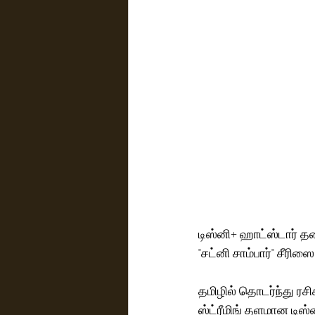
டிஸ்னி+ ஹாட்ஸ்டார் த
"சட்னி சாம்பார்" சீரிஸ
தமிழில் தொடர்ந்து ரச
ஸ்ட்ரீமிங் தளமான டிஸ