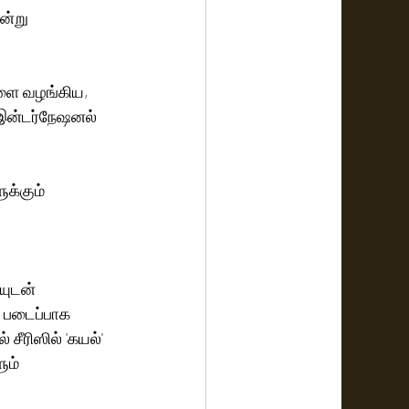
ன்று 
களை வழங்கிய, 
 இன்டர்நேஷனல் 
க்கும் 
யுடன் 
 படைப்பாக 
சீரிஸில் 'கயல்' 
ும் 