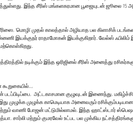
வித்துள்ளது. இந்த சீரிஸ் மங்களகரமான பூஜையுடன் ஜூலை 15 அ
சீரிஸை, ‘மொழி' முதல் காலத்தால் அழியாத பல கிளாசிக் படங்
ன்னணி இயக்குநர் ராதாமோகன் இயக்குகிறார். வேல்ஸ் ஃபிலிம்
ேற்கொள்கிறது. 
திரத்தில் நடிக்கும் இந்த ஒரிஜினல் சீரிஸ் அனைத்து ரசிகர்களு
கூறுகையில்.., 
ிஸின் படப்பிடிப்பை,  அட்டகாசமான குழுவுடன் இணைந்து, மகிழ்ச்சி
 இது முழுக்க முழுக்க காமெடியாக அனைவரும் ரசிக்கும்படியான
மற்றும் வாணி போஜன் மட்டுமில்லாமல், இந்த ஹாட்ஸ்டார் ஸ்பெஷல் 
்யா, சார்லி மற்றும் குமரவேல் உட்பட பல முக்கிய நட்சத்திரங்கள