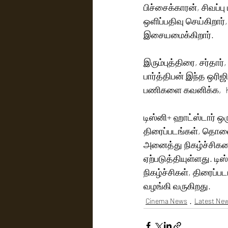
பிச்சைக்காரன், சிவப்ப
ஒளிப்பதிவு செய்கிறார்,
இசையமைக்கிறார்.  
இரும்புத்திரை, சர்தார
பார்த்திபன் இந்த ஒரி
பணிகளை கவனிக்க,  K 
டிஸ்னி+ ஹாட்ஸ்டார் ஒர
திரைப்படங்கள், தொலைக்
அனைத்து நிகழ்ச்சிகளைய
ஏற்படுத்தியுள்ளது. ட
நிகழ்ச்சிகள், திரைப்
வழங்கி வருகிறது.
Cinema News
Latest Ne