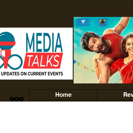
Home
Re