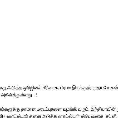
னது அடுத்த ஒரிஜினல் சீரிஸாக, பிரபல இயக்குநர் ராதா மோகன்
ை அறிவித்துள்ளது  !!
ிகர்களுக்கு தரமான படைப்புகளை வழங்கி வரும், இந்தியாவின்
்னி+ ஹாட்ஸ்டார் தனது அடுத்த ஹாட்ஸ்டார் ஸ்பெஷலாக  'சட்னி 