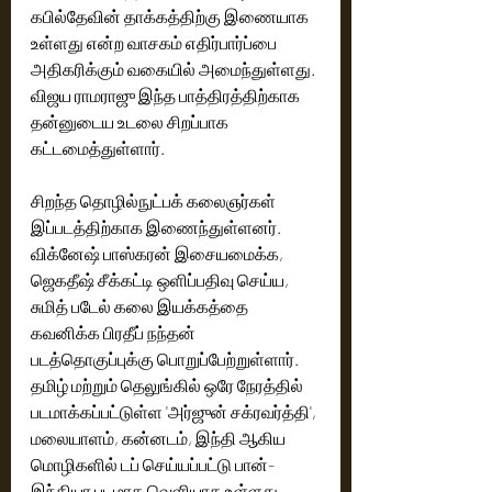
கபில்தேவின் தாக்கத்திற்கு இணையாக 
உள்ளது என்ற வாசகம் எதிர்பார்ப்பை 
அதிகரிக்கும் வகையில் அமைந்துள்ளது. 
விஜய ராமராஜு இந்த பாத்திரத்திற்காக 
தன்னுடைய உடலை சிறப்பாக 
கட்டமைத்துள்ளார்.
சிறந்த தொழில்நுட்பக் கலைஞர்கள் 
இப்படத்திற்காக இணைந்துள்ளனர். 
விக்னேஷ் பாஸ்கரன் இசையமைக்க, 
ஜெகதீஷ் சீக்கட்டி ஒளிப்பதிவு செய்ய, 
சுமித் படேல் கலை இயக்கத்தை 
கவனிக்க பிரதீப் நந்தன் 
படத்தொகுப்புக்கு பொறுப்பேற்றுள்ளார். 
தமிழ் மற்றும் தெலுங்கில் ஒரே நேரத்தில் 
படமாக்கப்பட்டுள்ள 'அர்ஜுன் சக்ரவர்த்தி', 
மலையாளம், கன்னடம், இந்தி ஆகிய 
மொழிகளில் டப் செய்யப்பட்டு பான்-
இந்தியா படமாக வெளியாக உள்ளது.