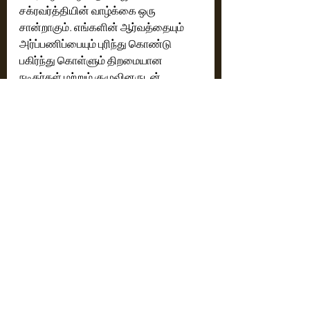
சக்ரவர்த்தியின் வாழ்க்கை ஒரு 
சான்றாகும். எங்களின் ஆர்வத்தையும் 
அர்ப்பணிப்பையும் புரிந்து கொண்டு 
பகிர்ந்து கொள்ளும் திறமையான 
நடிகர்கள் மற்றும் குழுவினருடன் 
பணியாற்றியது மிக்க மகிழ்ச்சி," என்றார். 
"அர்ஜுன் சக்ரவர்த்தியாக விஜய் 
ராமராஜூவின் உழைப்பு உண்மையிலேயே 
அசாதாரணமானது. அர்ஜுன் 
சக்ரவர்த்தியின் பாத்திரத்தை சிறப்பாக 
வெளிப்படுத்தும் வகையில் எட்டு 
விரிவான உடல் மாற்றங்களுக்கு தன்னை 
அவர் உட்படுத்திக் கொண்டார். அவரது 
நடிப்பால் பார்வையாளர்கள் 
ஈர்க்கப்படுவார்கள் என்று நாங்கள் 
நம்புகிறோம்," என்று அவர் மேலும் 
தெரிவித்தார். 