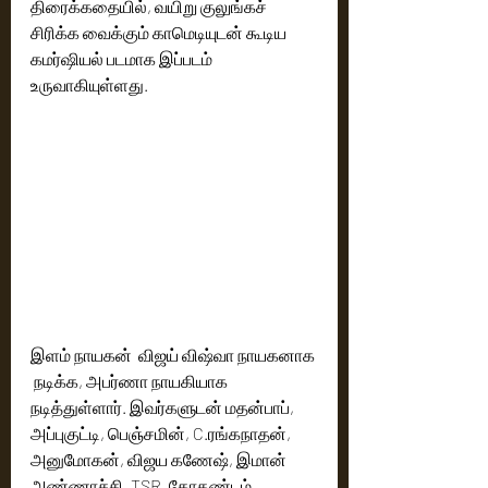
திரைக்கதையில், வயிறு குலுங்கச் 
சிரிக்க வைக்கும் காமெடியுடன் கூடிய 
கமர்ஷியல் படமாக இப்படம் 
உருவாகியுள்ளது. 
இளம் நாயகன்  விஜய் விஷ்வா நாயகனாக 
 நடிக்க, அபர்ணா நாயகியாக 
நடித்துள்ளார். இவர்களுடன் மதன்பாப், 
அப்புகுட்டி, பெஞ்சமின், C.ரங்கநாதன், 
அனுமோகன், விஜய கணேஷ், இமான் 
அண்ணாச்சி, TSR, கோதண்டம், 