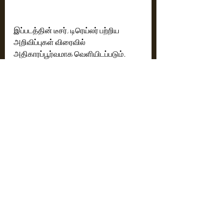
இப்படத்தின் டீசர், டிரெய்லர் பற்றிய 
அறிவிப்புகள் விரைவில் 
அதிகாரப்பூர்வமாக வெளியிடப்படும். 
தொழில் நுட்ப கலைஞர்கள் விபரம் 
தயாரிப்பு நிறுவனம் - KV Media
தயாரிப்பாளர் -  P செந்தில்நாதன் 
கதை திரைக்கதை இயக்கம் - TR 
விஜயன் 
வசனம் -  ஜாபர்
இசை - ஶ்ரீ சாஸ்தா 
ஒளிப்பதிவு - EJ.நவ்ஷாத் 
பாடல்கள் - சினேகன், C. பாலமுருகன், 
A.P. ராஜா. 
எடிட்டர் -  பிரவீன் குமார் 
நடனம் - சேஷவ் தபூர்
சண்டைப்பயிற்சி - பம்மல் ரவி 