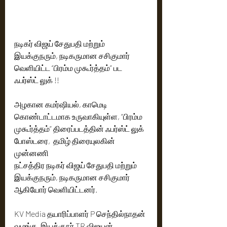
நடிகர் விஜய் சேதுபதி மற்றும் 
இயக்குநரும், நடிகருமான சசிகுமார் 
வெளியிட்ட “பிரம்ம முகூர்த்தம்” பட 
ஃபர்ஸ்ட் லுக் !! 
அழகான கமர்ஷியல், காமெடி 
கொண்டாட்டமாக உருவாகியுள்ள, “பிரம்ம 
முகூர்த்தம்” திரைப்படத்தின் ஃபர்ஸ்ட் லுக் 
போஸ்டரை,  தமிழ் திரையுலகின் 
முன்னணி
நட்சத்திர நடிகர் விஜய் சேதுபதி மற்றும் 
இயக்குநரும், நடிகருமான சசிகுமார்  
ஆகியோர் வெளியிட்டனர். 
KV Media தயாரிப்பாளர் P செந்தில்நாதன் 
வழங்க, இயக்குநர் TR விஜயன் 