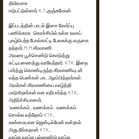
தீவிரமாக 
ஈடுபட்டுள்ளார்,K.T.குஞ்சுமோன். 
இப்படத்தின் பாடல் இசை கோர்ப்பு 
பணிக்காக   கொச்சியில் உள்ள உலகப் 
புகழ்பெற்ற போல்காட்டி பேலசுக்கு வருகை 
தந்தார்,M.M.கீரவாணி.
அவரை பூச்செண்டு கொடுத்து 
கட்டியணைத்து வரவேற்றார், KTK. இதை 
பார்த்து கொண்டிருந்த கீரவாணியுடன் 
வந்த பெண்கள் பாட ஆரம்பித்தார்கள். 
அவர்கள் கீரவாணியை வாழ்த்தி 
பாடுகிறார்கள் என எதிபார்த்த KTK.. 
அதிர்ச்சியானார். 
“வணக்கம்.. வணக்கம்.. வணக்கம் 
சொல்ல வந்தோம் KTK.. 
உண்மையான ஜென்டில்மேன் என்றால் 
அது நீங்கதான் KTK..  
வாழ்க வாழ்க பல்லாண்டு வாழ்க 