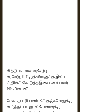
வித்தியாசமான வரவேற்பு
வரவேற்ற K.T.குஞ்சுமோனுக்கு இன்ப 
அதிர்ச்சி கொடுத்த இசையமைப்பாளர் 
MM.கீரவாணி
மெகா தயாரிப்பாளர்  K.T.குஞ்சுமோனுக்கு 
வாழ்த்துப் பாடலுடன் கேரளாவுக்கு 