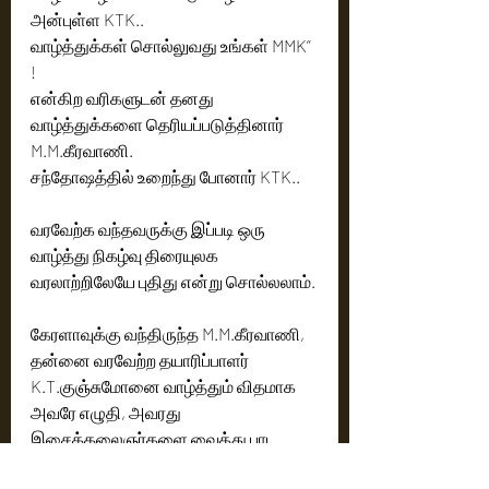
அன்புள்ள KTK.. 
வாழ்த்துக்கள் சொல்லுவது உங்கள் MMK” 
!
என்கிற வரிகளுடன் தனது 
வாழ்த்துக்களை தெரியப்படுத்தினார் 
M.M.கீரவாணி. 
சந்தோஷத்தில் உறைந்து போனார் KTK..
வரவேற்க வந்தவருக்கு இப்படி ஒரு 
வாழ்த்து நிகழ்வு திரையுலக 
வரலாற்றிலேயே புதிது என்று சொல்லலாம்.
கேரளாவுக்கு வந்திருந்த M.M.கீரவாணி, 
தன்னை வரவேற்ற தயாரிப்பாளர் 
K.T.குஞ்சுமோனை வாழ்த்தும் விதமாக 
அவரே எழுதி, அவரது 
இசைக்கலைஞர்களை வைத்து பாட 
வைத்து அனைவரையும் ஆச்சிரியத்தில் 