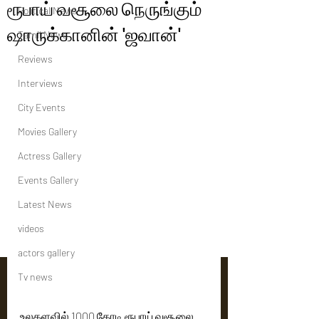
ரூபாய் வசூலை நெருங்கும்
Political News
ஷாருக்கானின் 'ஜவான்'
Tamil News
Reviews
Interviews
City Events
Movies Gallery
Actress Gallery
Events Gallery
Latest News
videos
actors gallery
Tv news
உலகளவில் 1000 கோடி ரூபாய் வசூலை 