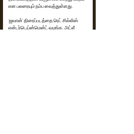
என பலரையும் நம்ப வைத்துள்ளது.
'ஜவான்' திரைப்படத்தை ரெட் சில்லிஸ் 
என்டர்டெய்ன்மென்ட் வழங்க, அட்லீ 
இயக்கியுள்ளார். கௌரி கான் 
தயாரித்திருக்கிறார். கௌரவ் வர்மா 
இணை தயாரிப்பாளராக 
பணியாற்றியிருக்கிறார். இந்த திரைப்படம் 
தமிழ், தெலுங்கு, இந்தி ஆகிய 
மொழிகளில் கடந்த செப்டம்பர் 7ஆம் 
தேதியன்று உலகம் முழுதும் 
திரையரங்குகளில் வெளியானது.
Cinema News
Latest News
See All