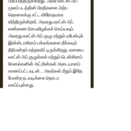
பிறப்பித்திருக்கிறது. அவர் வாட்ஸ் அப் 
மூலம் படத்தின் பிரதிகளை அற்ப 
தொகைக்கு சட்ட விரோதமாக 
விற்றிருக்கிறார். அவரது வாட்ஸ் அப் 
எண்ணை செயலிழக்கச் செய்யவும், 
அவரது வாட்ஸ் அப் குழு மற்றும் ஃபேஸ்புக், 
இன்ஸ்டாகிராம் பக்கங்களை நீக்கவும் 
நீதிமன்றம் உத்தரவிட்டிருக்கிறது. ஏனைய 
வாட்ஸ் அப் குழுக்கள் மற்றும் டெலிகிராம் 
சேனல்களின் அட்மின்கள் அடையாளம் 
காணப்பட்டவுடன்... அவர்கள் மீதும் இதே 
போன்ற நடவடிக்கை தொடர 
வாய்ப்புள்ளது. 
ரெட் சில்லிஸ் நிறுவனம் தாக்கல் செய்த 
'ஜான் டோ' வழக்கில் இந்த ஆண்டின் 
தொடக்கத்தில் நிறைவேற்றப்பட்ட 
உத்தரவை தொடர்ந்து, டெல்லி உயர் 
நீதிமன்றம் படத்தின் திருட்டு பிரதிகளை 