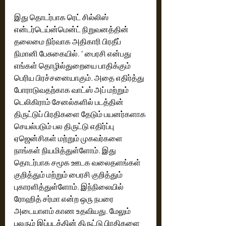
இது தொடர்பாக ரெட் சில்லிஸ் 
என்டர்டெய்ன்மென்ட் நிறுவனத்தின் 
தலைமை நிர்வாக அதிகாரி பிரதீப் 
நிமானி பேசுகையில், '' பைரசி என்பது 
எங்கள் தொழில்துறையை பாதிக்கும் 
பெரிய பிரச்சனையாகும். அதை எதிர்த்து 
போராடுவதற்காக வாட்ஸ் அப் மற்றும் 
டெலிகிராம் சேனல்களில் படத்தின் 
திருட்டுப் பிரதிகளை தேடும் பயனர்களாக 
செயல்படும் பல திருட்டு எதிர்ப்பு 
ஏஜென்சிகள் மற்றும் முகவர்களை 
நாங்கள் நியமித்துள்ளோம். இது 
தொடர்பாக சமூக ஊடக வலைதளங்கள் 
குறித்தும் மற்றும் பைரசி குறித்தும் 
புகாரளித்துள்ளோம். இந்நிலையில் 
ரோஹித் சர்மா என்ற ஒரு நபரை 
அடையாளம் காண உதவியது. மேலும் 
பலரும் இப்படத்தின் திருட்டு பிரதிகளை 