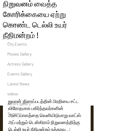
நிறுவனம் வைத்த
Political News
கோரிக்கையை ஏற்று
Tamil News
கொண்ட டெல்லி உயர்
Reviews
நீதிமன்றம் !
Interviews
'
City Events
Movies Gallery
Actress Gallery
Events Gallery
Latest News
videos
ஜவான்' திரைப்படத்தின் பிரதியை சட்ட 
actors gallery
விரோதமாக பகிர்ந்தவர்களின் 
Tv news
அடையாளத்தை வெளியிடுமாறு வாட்ஸ் 
அப் மற்றும் டெலிகிராம் நிறுவனத்திற்கு 
டெல்லி உயர் நீதிமன்றம் உத்தரவு...!