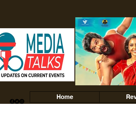
Home
Re