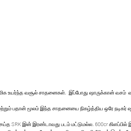
ிக உயர்ந்த வசூல் சாதனைகள்,  இப்போது ஷாருக்கான் வசம்  வ
்றும் பதான் மூலம் இந்த சாதனையை நிகழ்த்திய ஒரே நடிகர் ஷ
ய்த SRK இன் இரண்டாவது படம் மட்டுமல்ல, 600cr கிளப்பில்