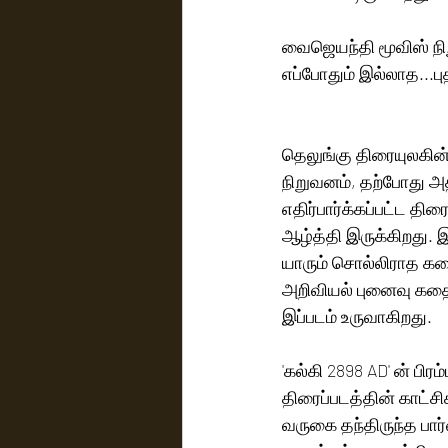
வைஜெயந்தி மூவிஸ் நிற
எப்போதும் இல்லாத...ப
தெலுங்கு திரையுலகின
நிறுவனம், தற்போது அதி
எதிர்பார்க்கப்பட்ட த
ஆழ்த்தி இருக்கிறது. 
யாரும் சொல்லிராத கத
அறிவியல் புனைவு கதை
இப்படம் உருவாகிறது. 
'கல்கி 2898 AD' ன் ப
திரைப்படத்தின் காட்ச
வருகை தந்திருந்த பார்