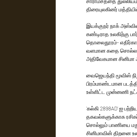
சாராம்சத்தை துல்லியம
திரையுலகினர் மத்தியில
இயக்குநர் நாக் அஸ்வி
கண்டிராத உலகிற்கு ப
தொலைதூரம்- எதிர்கால
வளமான கதை சொல்லலுட
அதிவேகமான சினிமா அ
வைஜெயந்தி மூவிஸ் நிறு
பிரம்மாண்டமான படத்தி
உள்ளிட்ட முன்னணி நட்சத
'கல்கி 2898AD' ஐ பற்ற
தகவல்களுக்காக ரசிகர
சொல்லும் பாணியை மற
சினிமாவின் திறனை உலக