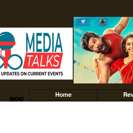
Home
Re