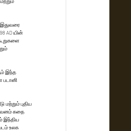
ற்றும் 
ல் இதுவரை 
8 AD யின் 
 கூறுகளை 
ும் 
ம் இந்த 
ா படானி 
 மற்றும் புதிய 
றுவனம் கதை 
 இந்திய 
படம் உலக 