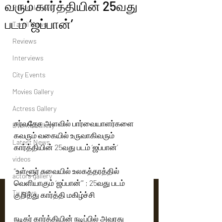
வரும் கார்த்தியின் 25வது
Political News
படம் ‘ஜப்பான்’
Tamil News
Reviews
Interviews
City Events
Movies Gallery
Actress Gallery
சர்வதேச அளவில் பார்வையாளர்களை 
Events Gallery
கவரும் வகையில் உருவாகிவரும் 
Latest News
கார்த்தியின் 25வது படம் ‘ஜப்பான்’
videos
”உள்ளூர் சுவையில் உலகத்தரத்தில் 
actors gallery
வெளியாகும் ‘ஜப்பான்’” ; 25வது படம் 
Tv news
குறித்து கார்த்தி மகிழ்ச்சி
நடிகர் கார்த்தியின் நடிப்பில் அவரது 