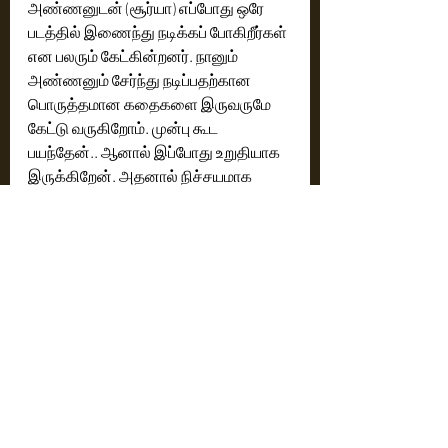
அண்ணனுடன் (சூர்யா) எப்போது ஒரே 
படத்தில் இணைந்து நடிக்கப் போகிறீர்கள் 
என பலரும் கேட்கின்றனர். நானும் 
அண்ணனும் சேர்ந்து நடிப்பதற்கான 
பொருத்தமான கதைகளை இருவருமே 
கேட்டு வருகிறோம். முன்பு கூட 
பயந்தேன்.. ஆனால் இப்போது உறுதியாக 
இருக்கிறேன். அதனால் நிச்சயமாக 
இருவரும் இணைந்து நடிப்போம்..” என 
ஒரு சந்தோஷ தகவலையும் 
ரசிகர்களுக்கு பரிமாறியுள்ளார் கார்த்தி.
#ஜப
்பான் படத்தை தொடர்ந்து ‘சூது 
கவ்வும்’ புகழ் நலன் குமாரசாமி 
இயக்கத்தில் பேண்டஸி ஆக்சன் படமாக 
உருவாகி வரும் படம் 50 சதவீத படப்பிடிப்பு 
முடிவடைந்துள்ளது. அடுத்தாக ‘96’ புகழ் 
சி.பிரேம்குமார் இயக்கத்தில் இன்னும் 
பெயரிடப்படாத படத்திலும் நடிக்க உள்ளார் 