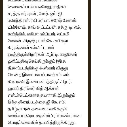
'வைகைப்புயல்' வடிவேலு, ராதிகா 
சரத்குமார், ராவ் ரமேஷ், ஒய். ஜி. 
மகேந்திரன், ரவி மரியா, சுரேஷ் மேனன், 
விக்னேஷ், சாய் அய்யப்பன், சத்ரு, டி. எம். 
கார்த்திக், மகிமா நம்பியார், லட்சுமி 
மேனன், சிருஷ்டி டாங்கே , சுபிக்ஷா 
கிருஷ்ணன் உள்ளிட்ட பலர் 
நடித்திருக்கிறார்கள். ஆர். டி. ராஜசேகர் 
ஒளிப்பதிவு செய்திருக்கும் இந்த 
திரைப்படத்திற்கு ஆஸ்கார் விருது 
வென்ற இசையமைப்பாளர் எம். எம். 
கீரவாணி இசையமைத்திருக்கிறார். 
ஹாரர் திரில்லர் வித் ஆக்சன் 
என்டர்டெய்னராக தயாராகி இருக்கும் 
இந்த திரைப்படத்தை ஜி.கே. எம். 
தமிழ்குமரன் தலைமை வகிக்கும் 
லைக்கா புரொடக்ஷன்ஸ் பிரம்மாண்டமான 
பொருட்செலவில் தயாரித்திருக்கிறது. 