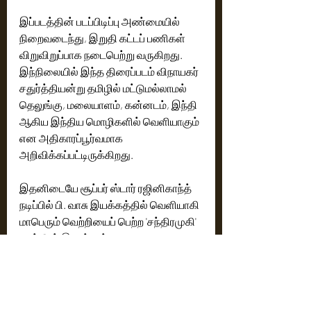
இப்படத்தின் படப்பிடிப்பு அண்மையில் 
நிறைவடைந்து, இறுதி கட்டப் பணிகள் 
விறுவிறுப்பாக நடைபெற்று வருகிறது. 
இந்நிலையில் இந்த திரைப்படம் விநாயகர் 
சதுர்த்தியன்று‌ தமிழில் மட்டுமல்லாமல் 
தெலுங்கு, மலையாளம், கன்னடம், இந்தி 
ஆகிய இந்திய மொழிகளில் வெளியாகும் 
என அதிகாரப்பூர்வமாக 
அறிவிக்கப்பட்டிருக்கிறது.
இதனிடையே சூப்பர் ஸ்டார் ரஜினிகாந்த் 
நடிப்பில் பி. வாசு இயக்கத்தில் வெளியாகி 
மாபெரும் வெற்றியைப் பெற்ற 'சந்திரமுகி' 
படத்தின் இரண்டாம் பாகமாக 
தயாராகியிருக்கும் இந்த 'சந்திரமுகி 2' 
படத்திற்கும், பார்வையாளர்களிடையே 
பெரும் எதிர்பார்ப்பு ஏற்பட்டிருக்கிறது 
என்பது குறிப்பிடத்தக்கது.