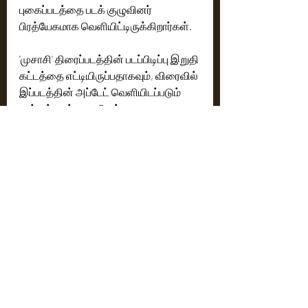
புகைப்படத்தை படக் குழுவினர் 
பிரத்யேகமாக வெளியிட்டிருக்கிறார்கள்.
'முசாசி' திரைப்படத்தின் படப்பிடிப்பு இறுதி 
கட்டத்தை எட்டியிருப்பதாகவும், விரைவில் 
இப்படத்தின் அப்டேட் வெளியிடப்படும் 
என்றும் படக் குழுவினர் 
தெரிவித்திருக்கிறார்கள்.
Cinema News
Latest News
Recent Posts
See All