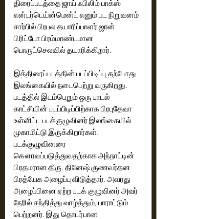
திரைப்படத்தை ஜாய் ஃபிலிம் பாக்ஸ் 
என்டர்டெய்ன்மென்ட் எனும் பட நிறுவனம் 
சார்பில் பிரபல தயாரிப்பாளர் ஜான் 
பிரிட்டோ பிரம்மாண்டமான 
பொருட்செலவில் தயாரிக்கிறார்.
இத்திரைப்படத்தின் படப்பிடிப்பு தற்போது 
இலங்கையில் நடைபெற்று வருகிறது. 
படத்தில் இடம்பெறும் ஒரு பாடல் 
காட்சியின் படப்பிடிப்பிற்காக பிரபுதேவா 
உள்ளிட்ட படக்குழுவினர் இலங்கையில் 
முகாமிட்டு இருக்கிறார்கள். 
படக்குழுவினரை 
கௌரவப்படுத்துவதற்காக அந்நாட்டின் 
பிரதமரான திரு. தினேஷ் குணவர்தன 
பிரத்யேக அழைப்பு விடுத்தார். அவரது 
அழைப்பினை ஏற்ற படக் குழுவினர் அவர் 
நேரில் சந்தித்து வாழ்த்தும், பாராட்டும் 
பெற்றனர். இது தொடர்பான 