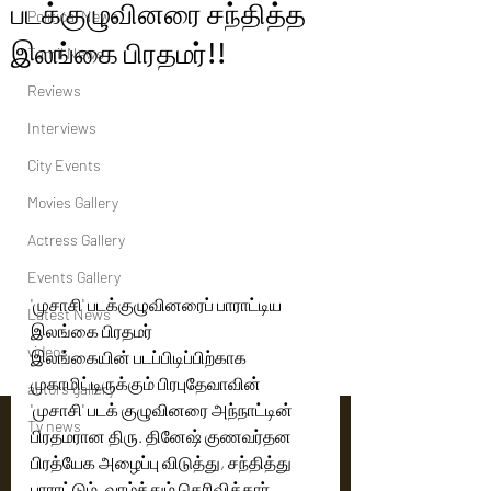
படக்குழுவினரை சந்தித்த
Political News
இலங்கை பிரதமர்!!
Tamil News
Reviews
Interviews
City Events
Movies Gallery
Actress Gallery
Events Gallery
'முசாசி' படக்குழுவினரைப் பாராட்டிய  
Latest News
இலங்கை பிரதமர்
videos
இலங்கையின் படப்பிடிப்பிற்காக 
முகாமிட்டிருக்கும் பிரபுதேவாவின் 
actors gallery
'முசாசி' படக் குழுவினரை அந்நாட்டின் 
Tv news
பிரதமரான திரு. தினேஷ் குணவர்தன 
பிரத்யேக அழைப்பு விடுத்து, சந்தித்து 
பாராட்டும், வாழ்த்தும் தெரிவித்தார். 