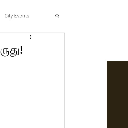
City Events
actors gallery
ருது!