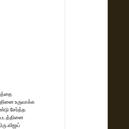
ரத்தை 
்தினை உருவாக்க 
்டு சேர்த்த  
் படத்தினை 
ிரு.விஜய் 