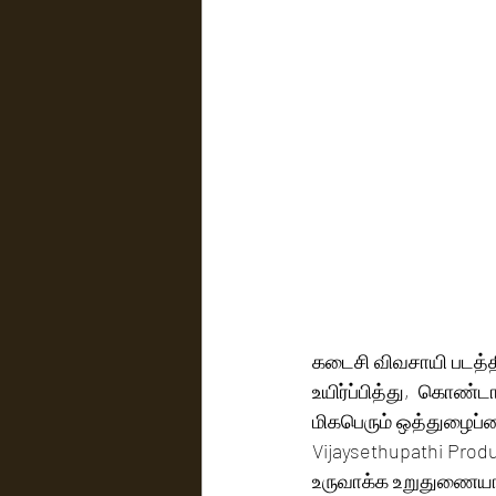
கடைசி விவசாயி படத்தி
உயிர்ப்பித்து,  கொண்
மிகபெரும் ஒத்துழைப்ப
Vijaysethupathi Produ
உருவாக்க உறுதுணையாகவ