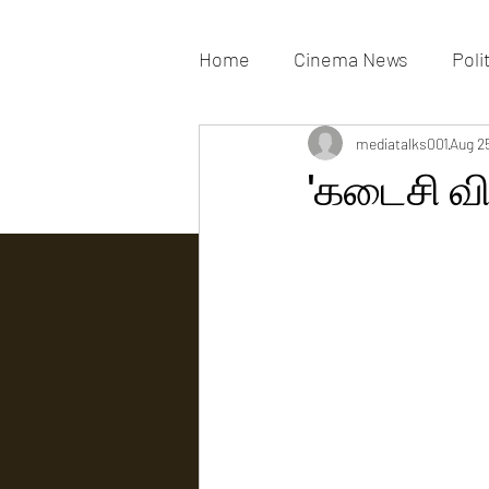
Home
Cinema News
Poli
Movies Gallery
mediatalks001
Actress G
Aug 2
'கடைசி வி
Tv news