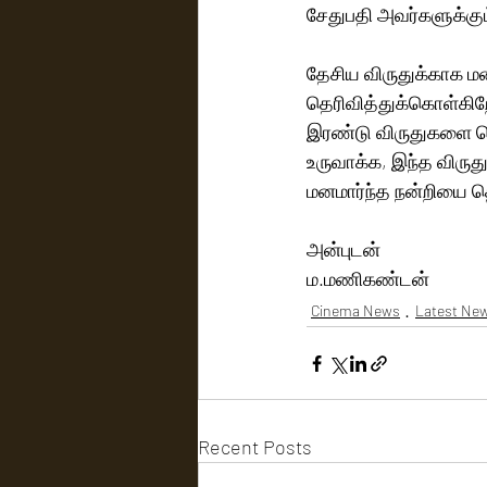
சேதுபதி அவர்களுக்கு
தேசிய விருதுக்காக ம
தெரிவித்துக்கொள்கிறே
இரண்டு விருதுகளை பெ
உருவாக்க, இந்த விருது
மனமார்ந்த நன்றியை த
அன்புடன்
ம.மணிகண்டன்
Cinema News
Latest Ne
Recent Posts