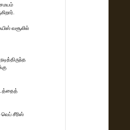
சமயம் 
ிறார். 
ஃபிஸ் வசூலில் 
்கு 
படத்தைத் 
ெப் சீரிஸ்  