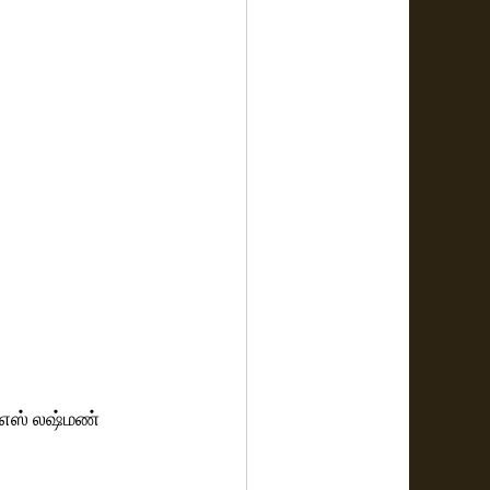
் எஸ் லஷ்மண் 