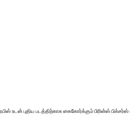
ிஸ் உடன் புதிய படத்திற்காக கைகோர்க்கும் பிரின்ஸ் பிக்சர்ஸ