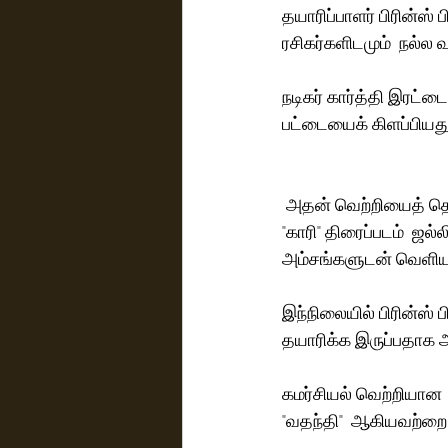
தயாரிப்பாளர் பிரின்ஸ
ரசிகர்களிடமும்  நல்ல 
நடிகர் கார்த்தி இரட்ட
பட்டையைக் கிளப்பியது
 அதன் வெற்றியைத் தொடர்ந்து அந்த நிறுவனம் தயாரித்து, சசிகுமார் கதாநாயகனாக நடித்திருந்த 
"காரி" திரைப்படம்  ஜ
அம்சங்களுடன் வெளியாக
இந்நிலையில் பிரின்ஸ் 
தயாரிக்க இருப்பதாக அ
கமர்சியல் வெற்றியான 
"வதந்தி"  ஆகியவற்றை