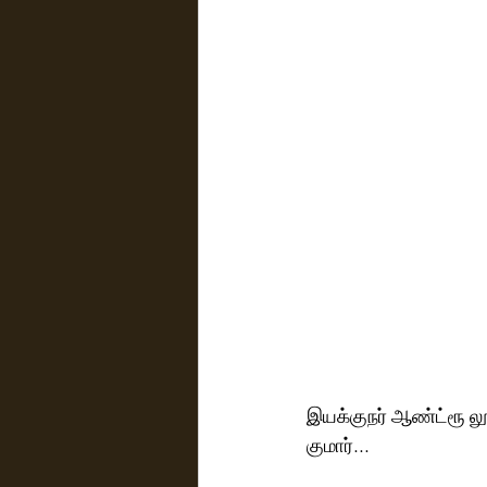
இயக்குநர் ஆண்ட்ரூ லூய
குமார்...