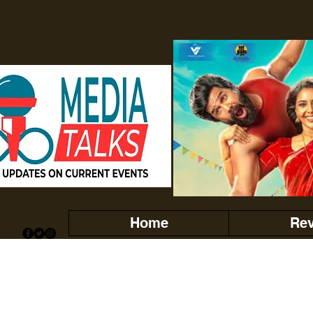
Home
Re