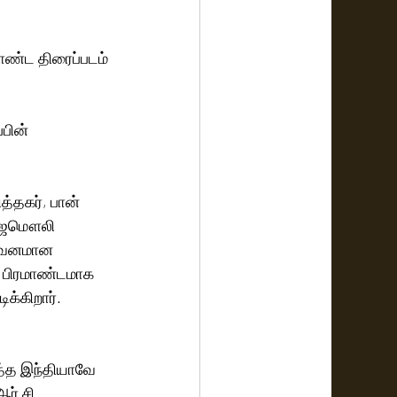
மாண்ட திரைப்படம் 
பின் 
்தகர், பான் 
ராஜமௌலி  
ிறுவனமான 
. பிரமாண்டமாக 
க்கிறார். 
த்த இந்தியாவே 
ர் சி 