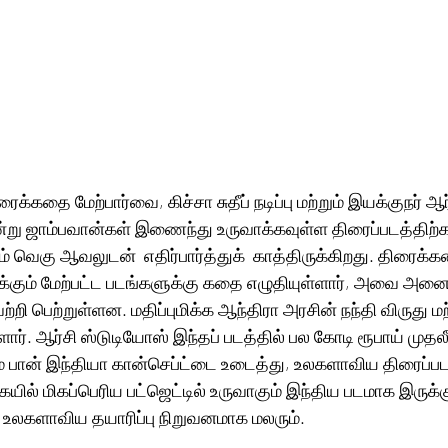
ைக்கதை மேற்பார்வை, கிச்சா சுதீப் நடிப்பு மற்றும் இயக்குநர் ஆர்
்று ஜாம்பவான்கள் இணைந்து உருவாக்கவுள்ள திரைப்படத்திற்க
 வெகு ஆவலுடன்  எதிர்பார்த்துக்  காத்திருக்கிறது. திரைக்க
5க்கும் மேற்பட்ட படங்களுக்கு கதை எழுதியுள்ளார், அவை அன
்றி பெற்றுள்ளன. மதிப்புமிக்க ஆந்திரா அரசின் நந்தி விருது மற்ற
ர். ஆர்சி ஸ்டுடியோஸ் இந்தப் படத்தில் பல கோடி ரூபாய் முதலீ
் பான் இந்தியா கான்செப்ட்டை உடைத்து, உலகளாவிய திரைப்படத
் மிகப்பெரிய பட்ஜெட்டில் உருவாகும் இந்திய படமாக இருக்கு
 உலகளாவிய தயாரிப்பு நிறுவனமாக மலரும். 