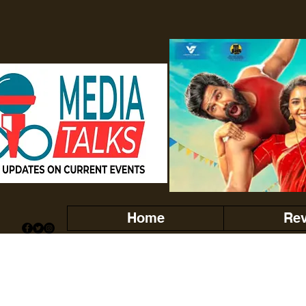
Home
Re