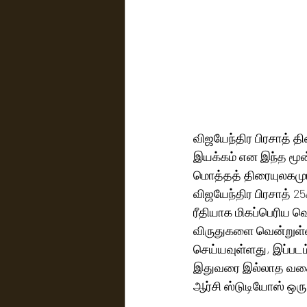
விஜயேந்திர பிரசாத் திர
இயக்கம் என இந்த மூன
மொத்தத் திரையுலகமும்
விஜயேந்திர பிரசாத் 2
ரீதியாக மிகப்பெரிய வெற
விருதுகளை வென்றுள்ளா
செய்யவுள்ளது, இப்படம
இதுவரை இல்லாத வகையில
ஆர்சி ஸ்டுடியோஸ் ஒரு