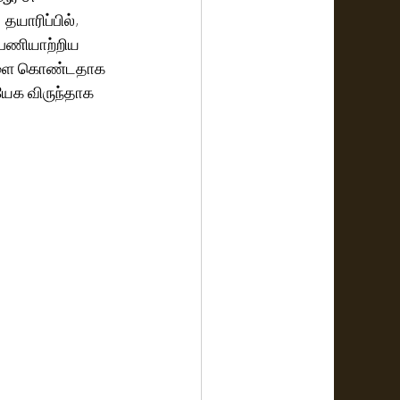
தயாரிப்பில், 
 பணியாற்றிய 
புகளை கொண்டதாக 
யேக விருந்தாக  