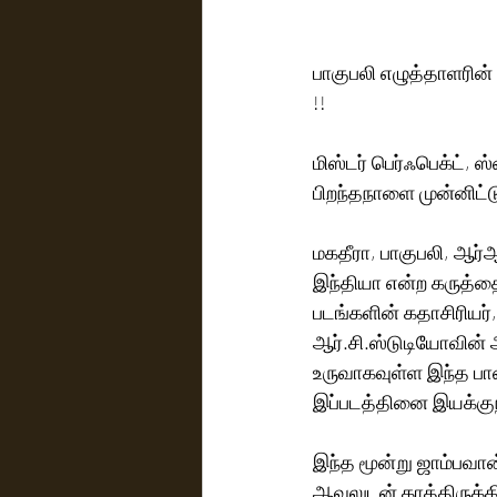
பாகுபலி எழுத்தாளரின் 
!! 
மிஸ்டர் பெர்ஃபெக்ட், ஸ
பிறந்தநாளை முன்னிட்ட
மகதீரா, பாகுபலி, ஆர்ஆ
இந்தியா என்ற கருத்தை
படங்களின் கதாசிரியர்
ஆர்.சி.ஸ்டுடியோவின்
உருவாகவுள்ள இந்த பான்
இப்படத்தினை இயக்குநர
இந்த மூன்று ஜாம்பவா
ஆவலுடன் காத்திருக்கி