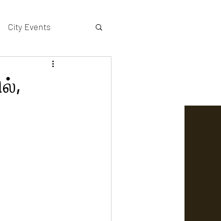
City Events
actors gallery
ல்,