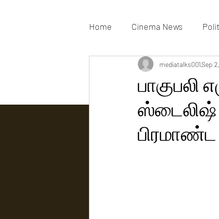
Home
Cinema News
Poli
Movies Gallery
mediatalks001
Actress G
Sep 2
பாகுபலி 
ஸ்டைலிஷ் ஹ
Tv news
பிரமாண்ட 