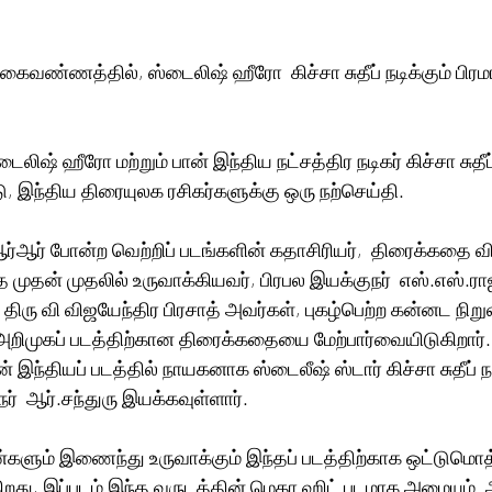
கைவண்ணத்தில், ஸ்டைலிஷ் ஹீரோ  கிச்சா சுதீப் நடிக்கும் பிர
்டைலிஷ் ஹீரோ மற்றும் பான் இந்திய நட்சத்திர நடிகர் கிச்சா சுதீப்
ு, இந்திய திரையுலக ரசிகர்களுக்கு ஒரு நற்செய்தி.
ர்ஆர் போன்ற வெற்றிப் படங்களின் கதாசிரியர்,  திரைக்கதை வித
 முதன் முதலில் உருவாக்கியவர், பிரபல இயக்குநர்  எஸ்.எஸ்.
, திரு வி விஜயேந்திர பிரசாத் அவர்கள், புகழ்பெற்ற கன்னட ந
 அறிமுகப் படத்திற்கான திரைக்கதையை மேற்பார்வையிடுகிறார்
 இந்தியப் படத்தில் நாயகனாக ஸ்டைலீஷ் ஸ்டார் கிச்சா சுதீப் நடி
்  ஆர்.சந்துரு இயக்கவுள்ளார். 
ன்களும் இணைந்து உருவாக்கும் இந்தப் படத்திற்காக ஒட்டுமொ
றது, இப்படம் இந்த வருடத்தின் மெகா ஹிட் படமாக அமையும். ஆ