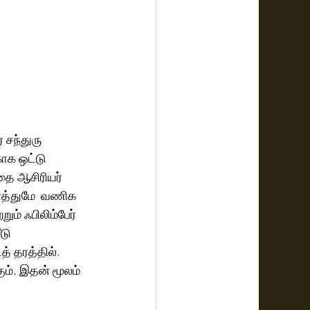
 சந்துரு 
ாக ஒட்டு 
தை ஆசிரியர் 
ைத்துமே  வணிக 
ும் ஃபிலிம்பேர் 
டு 
் தரத்தில், 
ம். இதன் மூலம் 