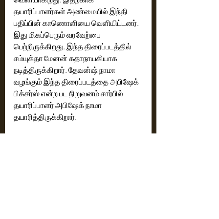
தயாரிப்பாளர்கள் அண்மையில் இந்தி 
பதிப்பின் காணொளியை வெளியிட்டனர். 
இது மிகப்பெரும் வரவேற்பை 
பெற்றிருக்கிறது. இந்த திரைப்படத்தில் 
சம்யுக்தா மேனன் கதாநாயகியாக 
நடித்திருக்கிறார். தேவன்ஷ் நாமா 
வழங்கும் இந்த திரைப்படத்தை அபிஷேக் 
பிக்சர்ஸ் என்ற பட நிறுவனம் சார்பில் 
தயாரிப்பாளர் அபிஷேக் நாமா 
தயாரித்திருக்கிறார். 
நவீன் மேடாராம் இயக்கத்தில் தயாராகி 
இருக்கும் 'டெவில்' எனும் இந்த 
திரைப்படத்தின் கதை, திரைக்கதை, 
வசனத்தை ஸ்ரீகாந்த் விசா 
எழுதியுள்ளார். எஸ். சௌந்தர்ராஜன் 
ஒளிப்பதிவு செய்திருக்கும் இந்த 
திரைப்படத்திற்கு ஹர்ஷவர்தன் 