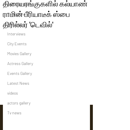
திரையரங்குகளில் கல்யாண்
Political News
ராமின் பீரியாடீக் ஸ்பை
Tamil News
திரில்லர் 'டெவில்'
Reviews
Interviews
City Events
Movies Gallery
Actress Gallery
Events Gallery
Latest News
videos
actors gallery
Tv news