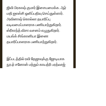
ஜிவி பிரகாஷ் குமார் இசையமைக்க, ஆர் 
மதி ஐஎஸ்சி ஒளிப்பதிவு செய்துள்ளார். 
அவினாஷ் கொல்லா தயாரிப்பு 
வடிவமைப்பாளராக பணியாற்றுகிறார். 
ஸ்ரீகாந்த் விசா வசனம் எழுதுகிறார், 
மயங்க் சிங்கானியா இணை 
தயாரிப்பாளராக பணியாற்றுகிறார்.
இப்படத்தில் ரவி தேஜாவுக்கு ஜோடியாக 
நூபுர் சனோன் மற்றும் காயத்ரி பரத்வாஜ் 
ஆகியோர் கதாநாயகிகளாக 
நடிக்கின்றனர்.
நடிகர்கள்: ரவி தேஜா, நூபுர் சனோன், 
காயத்ரி பரத்வாஜ் மற்றும் பலர். 