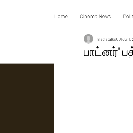
Home
Cinema News
Poli
Movies Gallery
mediatalks001
Actress G
Jul 1,
பாட்னர்' ப
Tv news