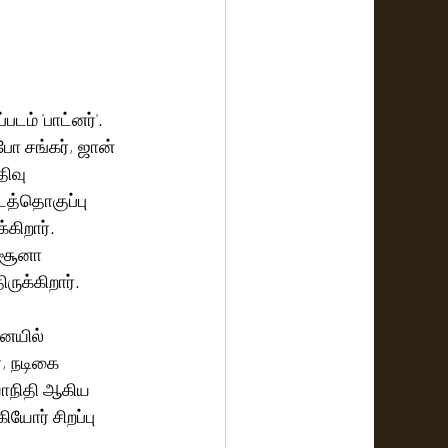
ம் 'பாட்னர்'. 
ோ சங்கர், ஜான் 
திவு 
டத்தொகுப்பு 
கிறார். 
்சூனா 
ருக்கிறார்.
னையில் 
, நடிகை 
ாநிதி ஆகிய 
யோர் சிறப்பு 