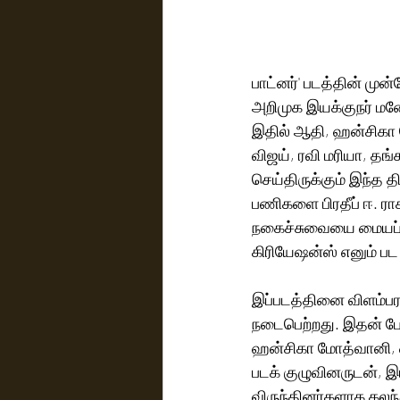
பாட்னர்' படத்தின் முன
அறிமுக இயக்குநர் மனோ
இதில் ஆதி, ஹன்சிகா 
விஜய், ரவி மரியா, தங்க
செய்திருக்கும் இந்த 
பணிகளை பிரதீப் ஈ. ரா
நகைச்சுவையை மையப்பட
கிரியேஷன்ஸ் எனும் பட 
இப்படத்தினை விளம்பரப
நடைபெற்றது. இதன் போ
ஹன்சிகா மோத்வானி, 
படக் குழுவினருடன், இ
விருந்தினர்களாக கலந