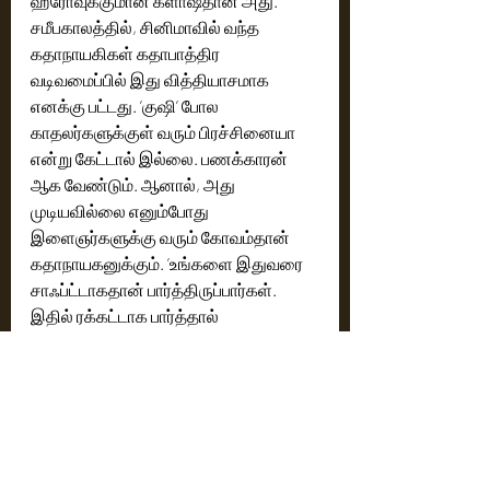
ஹீரோவுக்குமான க்ளாஷ்தான் அது. 
சமீபகாலத்தில், சினிமாவில் வந்த 
கதாநாயகிகள் கதாபாத்திர 
வடிவமைப்பில் இது வித்தியாசமாக 
எனக்கு பட்டது. ’குஷி’ போல 
காதலர்களுக்குள் வரும் பிரச்சினையா 
என்று கேட்டால் இல்லை. பணக்காரன் 
ஆக வேண்டும். ஆனால், அது 
முடியவில்லை எனும்போது 
இளைஞர்களுக்கு வரும் கோவம்தான் 
கதாநாயகனுக்கும். ’உங்களை இதுவரை 
சாஃப்ட்டாகதான் பார்த்திருப்பார்கள். 
இதில் ரக்கட்டாக பார்த்தால் 
வித்தியாசமாக இருக்கும்’ என இயக்குநர் 
சொன்னார். அவர் கொடுத்த 
நம்பிக்கையில்தான் இந்தப் படத்தை 
எடுத்தோம். ஆக்‌ஷன் காட்சிகளில் 
சிறப்பாக நடித்திருக்கிறேன் என என்னை 
நானே பாராட்டும் அளவுக்கு நன்றாக 