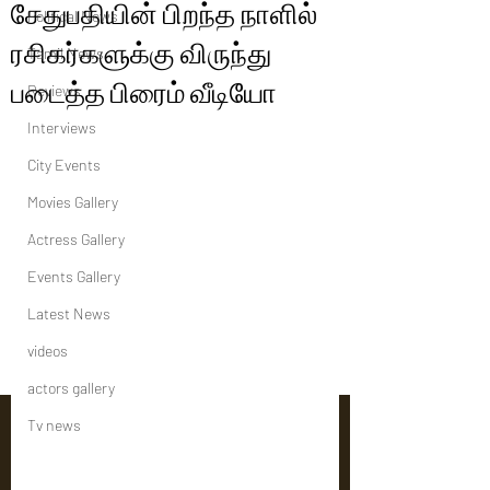
சேதுபதியின் பிறந்த நாளில்
Political News
ரசிகர்களுக்கு விருந்து
Tamil News
படைத்த பிரைம் வீடியோ
Reviews
Interviews
City Events
Movies Gallery
Actress Gallery
Events Gallery
Latest News
videos
actors gallery
Tv news