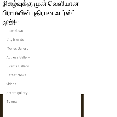
நிகழ்வுக்கு முன் வெளியான
Political News
பிரபாஸின் புதிரான ஃபர்ஸ்ட்
Tamil News
லுக்!
Reviews
Interviews
City Events
Movies Gallery
Actress Gallery
Events Gallery
Latest News
videos
actors gallery
Tv news