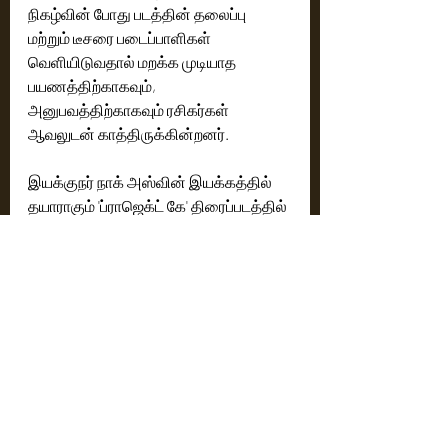
நிகழ்வின் போது படத்தின் தலைப்பு 
மற்றும் டீசரை படைப்பாளிகள் 
வெளியிடுவதால் மறக்க முடியாத 
பயணத்திற்காகவும், 
அனுபவத்திற்காகவும் ரசிகர்கள் 
ஆவலுடன் காத்திருக்கின்றனர். 
இயக்குநர் நாக் அஸ்வின் இயக்கத்தில் 
தயாராகும் 'ப்ராஜெக்ட் கே' திரைப்படத்தில் 
அமிதாபச்சன், கமல்ஹாசன், பிரபாஸ், 
தீபிகா படுகோன், திஷா படானி உள்ளிட்ட 
இந்திய அளவில் பிரபலமான 
நட்சத்திரங்கள் நடிக்கிறார்கள். இந்த 
நட்சத்திர நடிகர்களின் ஒருங்கிணைப்பு 
மற்றும் இயக்குநர் நாக் அஸ்வினின் 
திறமை ஆகியவை உலகெங்கிலும் உள்ள 
பார்வையாளர்களை ஈர்க்கும் வகையில் 
இணையற்ற சினிமா அனுபவத்தை 
உண்டாக்கும் என்பது உறுதியாகிறது.