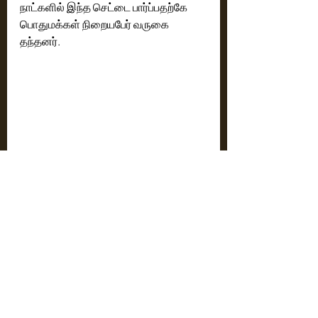
நாட்களில் இந்த செட்டை பார்ப்பதற்கே 
பொதுமக்கள் நிறையபேர் வருகை 
தந்தனர்.
அதுமட்டுமல்ல தென்காசி பகுதியில் 
உள்ள அடர்ந்த காட்டுக்குள் பத்து நாட்கள் 
படப்பிடிப்பு நடத்தினோம். யானை, புலி 
உலாவும் அச்சுறுத்தல் கொண்ட அந்த 
காட்டிற்குள் மாலை 6 மணிக்கு மேல் 
யாரும் நுழைய மாட்டார்கள்.. ஆனால் 