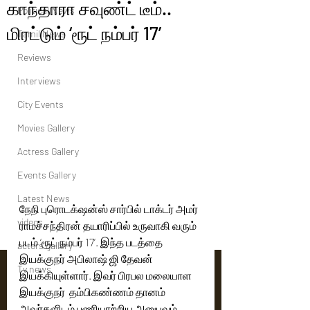
காந்தாரா சவுண்ட் டீம்..
Political News
மிரட்டும் ‘ரூட் நம்பர் 17’
Tamil News
Reviews
Interviews
City Events
Movies Gallery
Actress Gallery
Events Gallery
Latest News
நேநி புரொடக்‌ஷன்ஸ் சார்பில் டாக்டர் அமர் 
videos
ராமச்சந்திரன் தயாரிப்பில் உருவாகி வரும் 
படம் ‘ரூட் நம்பர் 17’. இந்த படத்தை 
actors gallery
இயக்குநர் அபிலாஷ் ஜி தேவன் 
Tv news
இயக்கியுள்ளார். இவர் பிரபல மலையாள 
இயக்குநர்  தம்பிகண்ணம் தானம் 
அவர்களிடம் பணியாற்றிய அனுபவம் 