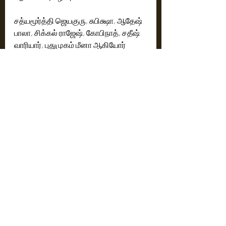
சத்யமூர்த்தி ஜெயகுரு, சுபிக்ஷா, ஆதேஷ் 
பாலா, சிக்கல் ராஜேஷ், கோபிநாத், சதீஷ் 
வாரியார், புதுமுகம் மீனா ஆகியோர் 
நடித்துள்ளனர். ஜி.வி.ராஜன் பாடல் 
எழுதியுள்ளார். மக்கள் தொடர்பு 
கோவிந்தராஜ்.
செப்டம்பர் 15'ம் தேதி திரைக்கு வருகிறது 
'ஆன்மீக அழைப்பு'!
@GovindarajPro
Cinema News
Latest News
Recent Posts
See All