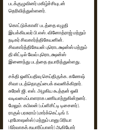
படக்குழுவினர் மகிழ்ச்சியுடன் 
தெரிவித்துள்ளனர்.
'கொட்டுக்காளி' படத்தை எழுதி 
இயக்கியவர் பி.எஸ். வினோத்ராஜ் மற்றும் 
நடிகர் சிவகார்த்திகேயனின், 
சிவகார்த்திகேயன் புரொடக்ஷன்ஸ் மற்றும் 
தி லிட்டில் வேவ் புரொடக்ஷன்ஸ் 
இணைந்து படத்தை தயாரித்துள்ளது.
சக்தி ஒளிப்பதிவு செய்திருக்க, கணேஷ் 
சிவா படத்தொகுப்பைக் கவனிக்கிறார். 
சுரேன் ஜி, எஸ். அழகிய கூத்தன் ஒலி 
வடிவமைப்பாளராக பணியாற்றுகின்றனர். 
மேலும், கபிலன் (பப்ளிசிட்டி டிசைனர்), 
ராகுல் பரசுராம் (மார்க்கெட்டிங் & 
புரமோஷன்ஸ்) மற்றும் பானு பிரியா 
(நிர்வாகத் தயாரிப்பாளர்) ஆகியோர் 
தொழில்நுட்பக்குழுவில் உள்ளனர். 