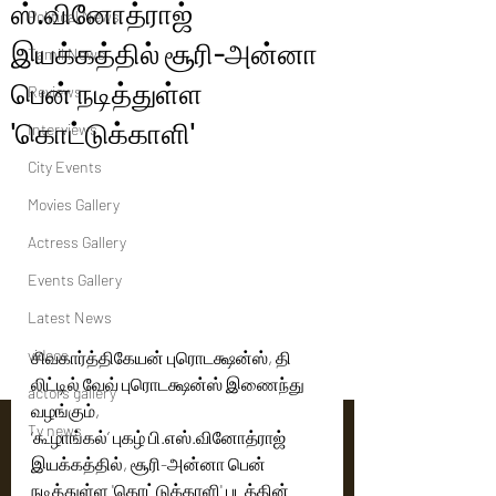
ஸ்.வினோத்ராஜ்
Political News
இயக்கத்தில் சூரி-அன்னா
Tamil News
பென் நடித்துள்ள
Reviews
'கொட்டுக்காளி'
Interviews
City Events
Movies Gallery
Actress Gallery
Events Gallery
Latest News
videos
சிவகார்த்திகேயன் புரொடக்ஷன்ஸ், தி 
லிட்டில் வேவ் புரொடக்ஷன்ஸ் இணைந்து 
actors gallery
வழங்கும்,
Tv news
‘கூழாங்கல்’ புகழ் பி.எஸ்.வினோத்ராஜ் 
இயக்கத்தில், சூரி-அன்னா பென் 
நடித்துள்ள 'கொட்டுக்காளி' படத்தின் 