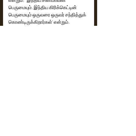
பெருமையும், இந்திய கிரிக்கெட்டின் 
பெருமையும் ஒருவரை ஒருவர் சந்தித்துக் 
கொண்டிருக்கிறார்கள்' என்றும், 
'வெள்ளித்திரை நாயகனும், மைதான 
நாயகனும் ஒருவரை ஒருவர் 
சந்தித்திருக்கிறார்கள்' என்றும், 
'இந்தியாவின் இரண்டு ராசியான  
ஜொலிக்கும் நட்சத்திரங்கள்' பல்வேறு 
பின்னூட்டங்களை பதிவிட்டு தங்களது 
பேரன்பை பகிர்ந்து 
கொண்டிருக்கிறார்கள்.
Cinema News
Latest News
Recent Posts
See All