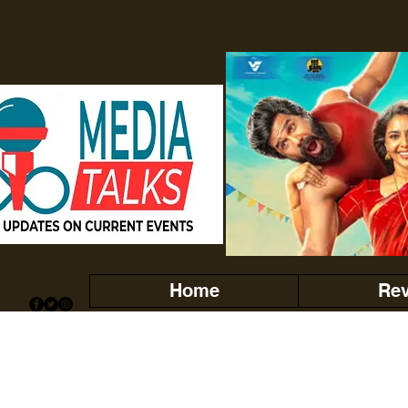
Home
Re