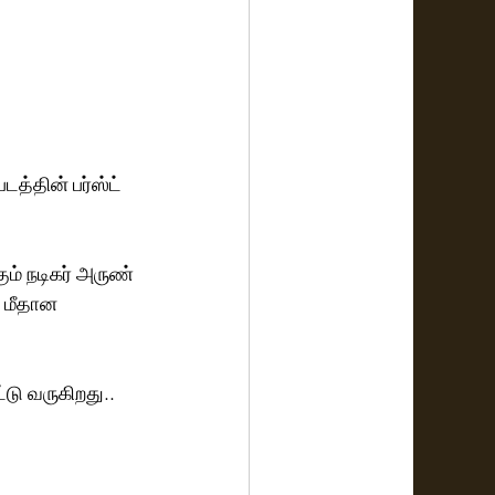
த்தின் பர்ஸ்ட் 
ம் நடிகர் அருண் 
 மீதான 
டு வருகிறது..