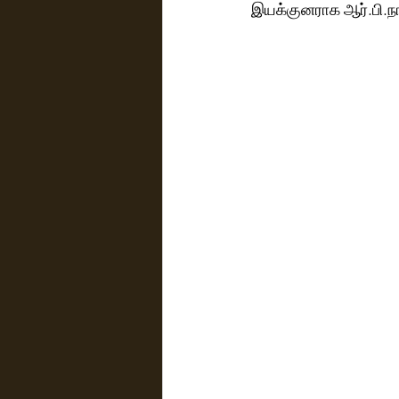
இயக்குனராக ஆர்.பி.நா