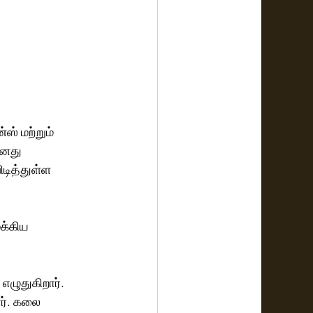
ஸ் மற்றும் 
தனது 
டித்துள்ள 
க்கிய 
எழுதுகிறார். 
ர். கலை 