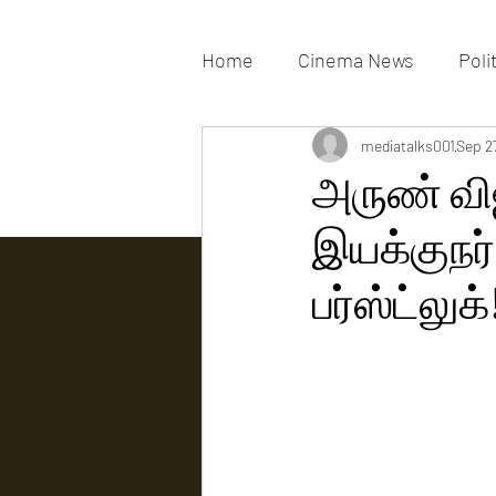
Home
Cinema News
Poli
Movies Gallery
mediatalks001
Actress G
Sep 2
அருண் வி
இயக்குநர
Tv news
பர்ஸ்ட்லுக்