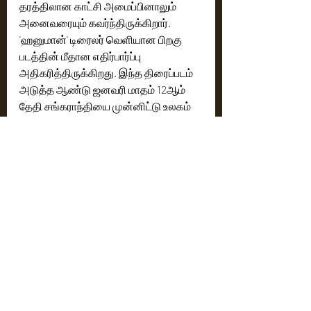
தரத்திலான காட்சி அமைப்பினாலும் 
அனைவரையும் கவர்ந்திருக்கிறார். 
'ஹனுமான்' டிரைலர் வெளியான பிறகு 
படத்தின் மீதான எதிர்பார்ப்பு 
அதிகரித்திருக்கிறது. இந்த திரைப்படம் 
அடுத்த ஆண்டு ஜனவரி மாதம் 12ஆம் 
தேதி சங்கராந்தியை முன்னிட்டு உலகம் 
முழுவதும் பிரம்மாண்டமாக 
திரையரங்குகளில் வெளியாகிறது.
Cinema News
Latest News
Recent Posts
See All