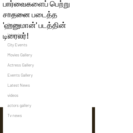
பார்வைகளைப் பெற்று
Political News
சாதனை படைத்த
Tamil News
'ஹனுமான்' படத்தின்
Reviews
டிரைலர்!
Interviews
City Events
Movies Gallery
Actress Gallery
Events Gallery
Latest News
videos
actors gallery
Tv news