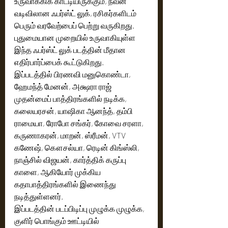
உருவாக்கிக் காட்டியிருக்கும், நவீன 
வடிவிலான ஃபர்ஸ்ட் லுக், ரசிகர்களிடம் 
பெரும் வரவேற்பைப் பெற்று வருகிறது. 
புதுமையான முறையில் உருவாகியுள்ள  
இந்த ஃபர்ஸ்ட் லுக் படத்தின் மீதான 
எதிர்பார்ப்பைக் கூட்டுகிறது.
இப்படத்தில் பிரணவி மனுகொண்டா, 
ஹேமந்த் மேனன், அக்ஷரா ராஜ்  
முதன்மைப் பாத்திரங்களில் நடிக்க,  
கலையரசன், யாஷிகா ஆனந்த், தம்பி 
ராமையா, ரோபோ சங்கர், கோவை சரளா, 
கருணாகரன், மாறன், ஸ்ரீமன், VTV 
கணேஷ், கௌசல்யா, ரெடின் கிங்ஸ்லி, 
நாஞ்சில் விஜயன், கார்த்திக் கருப்பு 
காளை, ஆகியோர் முக்கிய 
கதாபாத்திரங்களில் இணைந்து 
நடித்துள்ளனர்.
இப்படத்தின் படப்பிடிப்பு முழுக்க முழுக்க, 
குளிர் பொங்கும் ஊட்டியில் 