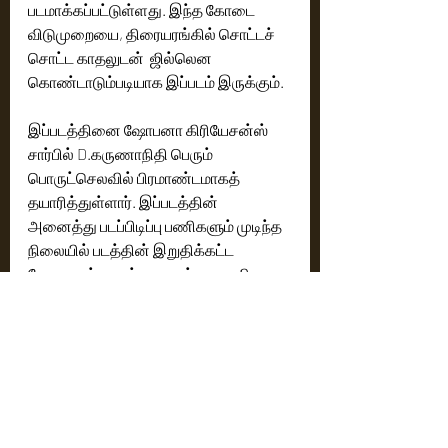
படமாக்கப்பட்டுள்ளது. இந்த கோடை 
விடுமுறையை, திரையரங்கில் சொட்டச் 
சொட்ட காதலுடன்  ஜில்லென 
கொண்டாடும்படியாக இப்படம் இருக்கும்.  
இப்படத்தினை ஷோபனா கிரியேசன்ஸ் 
சார்பில் D.கருணாநிதி பெரும் 
பொருட்செலவில் பிரமாண்டமாகத் 
தயாரித்துள்ளார். இப்படத்தின் 
அனைத்து படப்பிடிப்பு பணிகளும் முடிந்த 
நிலையில் படத்தின் இறுதிக்கட்ட 
வேலைகள் பரபரப்பாக நடந்து வருகிறது. 
படத்தின் டீசர், டிரெய்லர் மற்றும் இசை 
வெளியீடு குறித்த தகவல்கள் விரைவில் 
அதிகாரப்பூர்வமாக அறிவிக்கப்படும்.
தொழில் நுட்ப குழு விபரம்: 
எழுத்து இயக்கம் - ஆடம்ஸ்
இசை - அஸ்வமித்ரா
ஒளிப்பதிவு  - பிரகாஷ் ருத்ரா