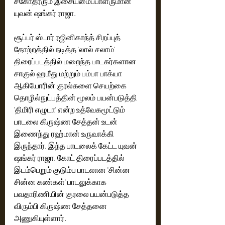
சகோதரரும் இசையமைப்பாளருமான 
யுவன் ஷங்கர் ராஜா. 
சூப்பர் ஸ்டார் ரஜினிகாந்த் சிறப்புத் 
தோற்றத்தில் நடித்த 'லால் சலாம்' 
திரைப்படத்தில் மறைந்த பாடகர்களான 
சாகுல் ஹமீது மற்றும் பம்பா பாக்யா 
ஆகியோரின் குரல்களை செயற்கை 
தொழில்நுட்பத்தின் மூலம் பயன்படுத்தி 
'திமிரி எழுடா' என்ற உத்வேக‌மூட்டும் 
பாடலை கிருஷ்ண சேத்தன் உடன் 
இணைந்து ரஹ்மான் உருவாக்கி 
இருந்தார். இந்த பாடலைக் கேட்ட யுவன் 
ஷங்கர் ராஜா, கோட் திரைப்படத்தில் 
இடம்பெறும் குடும்ப பாடலான 'சின்ன 
சின்ன கண்கள்' பாடலுக்காக 
பவதாரிணியின் குரலை பயன்படுத்த 
விரும்பி கிருஷ்ண சேத்தனை 
அணுகியுள்ளார். 