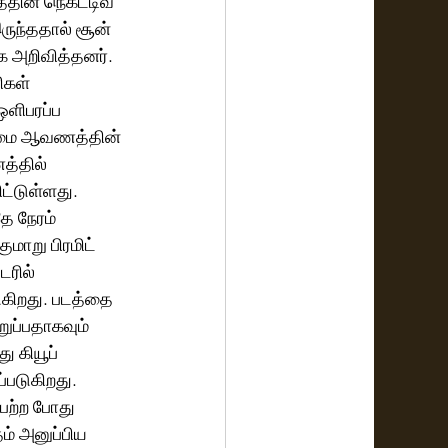
தின் நெகட்டிவ் 
ருந்ததால் சூன் 
ாக அறிவித்தனர். 
கள் 
ஒளிபரப்ப 
ரிமை ஆவணத்தின் 
த்தில் 
்டுள்ளது. 
ே நேரம் 
மாறு பிரமிட் 
ரில் 
ுகிறது. படத்தை 
ுப்பதாகவும் 
 கியூப் 
்படுகிறது. 
ெற்ற போது 
ம் அனுப்பிய 