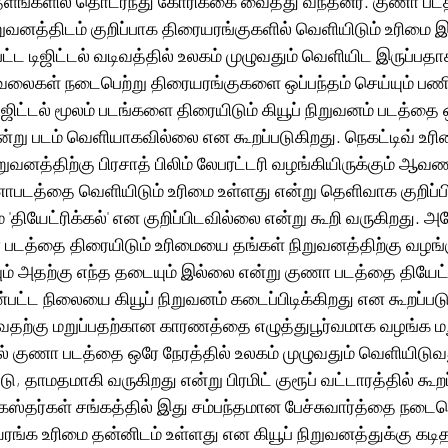
ளங்களில் தொடர்ந்து கோரிக்கை வைத்து வந்தனர். குணா படத்
நிறுவனத்திடம் குறிப்பாக திரையரங்குகளில் வெளியிடும் உரிமை இ
பட்ட டிஜிட்டல் வடிவத்தில் உலகம் முழுவதும் வெளியிட இருப்பத
ேலைகள் நடைபெற்று திரையரங்குகளை ஒப்பந்தம் செய்யும் பணி
ஜிட்டல் மூலம் படங்களை திரையிடும் கியூப் நிறுவனம் படத்தை 
அன்று படம் வெளியாகவில்லை என கூறப்படுகிறது. நெகட்டிவ் உ
ிறுவனத்திற்கு பிரசாத் பிலிம் லேபரட்டரி வழங்கியிருக்கும் ஆவண
படத்தை வெளியிடும் உரிமை உள்ளது என்று தெளிவாக குறிப்பிட
 'தியேட்ரிக்கல்' என குறிப்பிடவில்லை என்று கூறி வருகிறது. அத
படத்தை திரையிடும் உரிமையை தங்கள் நிறுவனத்திற்கு வழங்கு
வும் அதற்கு எந்த தடையும் இல்லை என்று குணா படத்தை தியேட்ட
ண்பட்ட நிலையை கியூப் நிறுவனம் கடைப்பிடிக்கிறது என கூறப்பட
ுவதற்கு மறுப்பதற்கான காரணத்தை எழுத்துபூர்வமாக வழங்க மற
் குணா படத்தை ஒரே நேரத்தில் உலகம் முழுவதும் வெளியிடுவது
, தாமதமாகி வருகிறது என்று பிரமிட் குரூப் வட்டாரத்தில் கூறப
்தர்கள் சங்கத்தில் இது சம்பந்தமான பேச்சுவார்த்தை நடைப
ங்க உரிமை தன்னிடம் உள்ளது என கியூப் நிறுவனத்துக்கு கடித