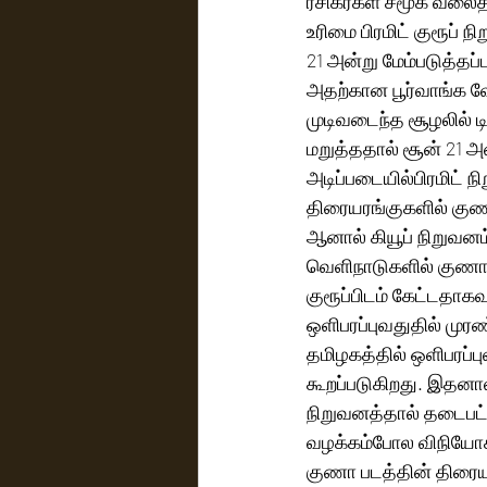
ரசிகர்கள் சமூக வலைத
உரிமை பிரமிட் குரூப் 
21 அன்று மேம்படுத்தப்
அதற்கான பூர்வாங்க வ
முடிவடைந்த சூழலில் டி
மறுத்ததால் சூன் 21 
அடிப்படையில்பிரமிட் ந
திரையரங்குகளில் குணா
ஆனால் கியூப் நிறுவனம்
வெளிநாடுகளில் குணா 
குரூப்பிடம் கேட்டதாக
ஒளிபரப்புவதுதில் முர
தமிழகத்தில் ஒளிபரப்ப
கூறப்படுகிறது. இதனால
நிறுவனத்தால் தடைபட்டு
வழக்கம்போல விநியோகஸ
குணா படத்தின் திரையர