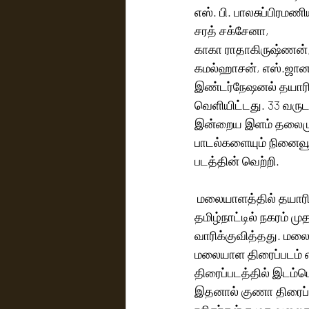
எஸ். பி. பாலசுப்பிரமணி
சரத் சக்சேனா,
காகா ராதாகிருஷ்ணன், 
கமல்ஹாசன், எஸ்.ஜானக
இண்டர்நேஷனல் தயாரிப்
வெளியிட்டது. 33 வருட
இன்றைய இளம் தலைமுறை
பாடல்களையும் நினைவூட
படத்தின் வெற்றி.
 மலையாளத்தில் தயாரிக்கப்பட்ட மஞ்சு மெல் பாய்ஸ் திரைப்படம் இந்த வருடம் தொடக்கத்தில் 
தமிழ்நாட்டில் நகரம் ம
வாரிக்குவித்தது. மல
மலையாள திரைப்படம் 
திரைப்படத்தில் இடம்ப
இதனால் குணா திரைப்ப