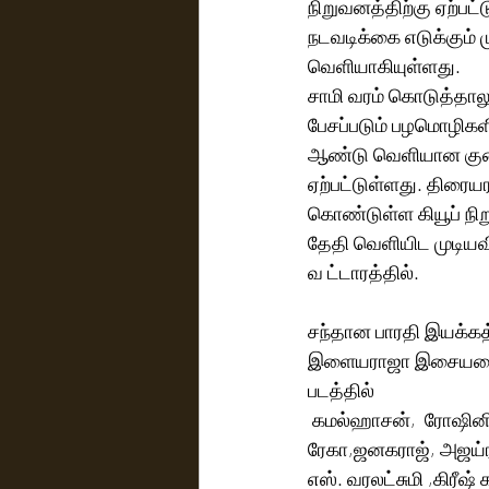
நிறுவனத்திற்கு ஏற்பட்
நடவடிக்கை எடுக்கும் 
வெளியாகியுள்ளது.
சாமி வரம் கொடுத்தாலு
பேசப்படும் பழமொழிகள
ஆண்டு வெளியான குணா ப
ஏற்பட்டுள்ளது. திரைய
கொண்டுள்ள கியூப் நிறு
தேதி வெளியிட முடியவ
வ ட்டாரத்தில்.
சந்தான பாரதி இயக்கத
இளையராஜா இசையமைப்பி
படத்தில்
 கமல்ஹாசன்,  ரோஷின
ரேகா,ஜனகராஜ், அஜய்ர
எஸ். வரலட்சுமி ,கிரீஷ் 