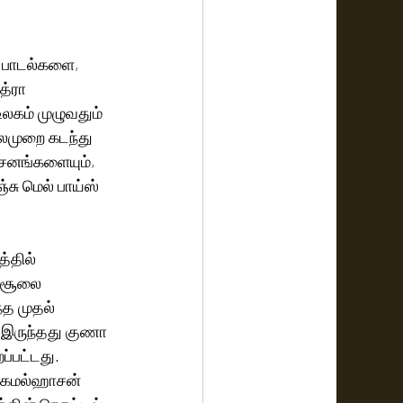
ய பாடல்களை, 
்ரா 
லகம் முழுவதும் 
லைமுறை கடந்து 
சனங்களையும், 
சு மெல் பாய்ஸ் 
 வசூலை 
த முதல் 
இருந்தது குணா 
ப்பட்டது.
ு கமல்ஹாசன் 