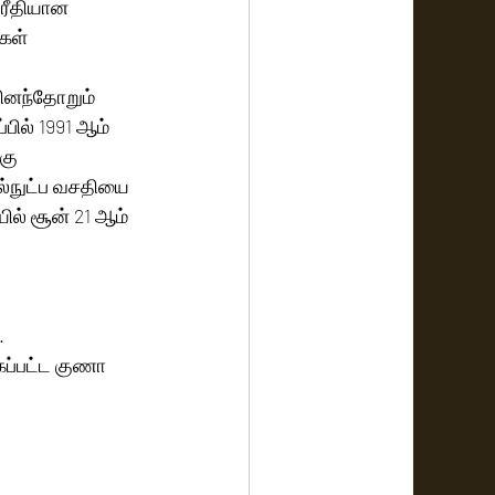
டரீதியான 
கள் 
தினந்தோறும் 
ில் 1991 ஆம் 
கு 
ல்நுட்ப வசதியை 
ில் சூன் 21 ஆம் 
 
ப்பட்ட குணா 