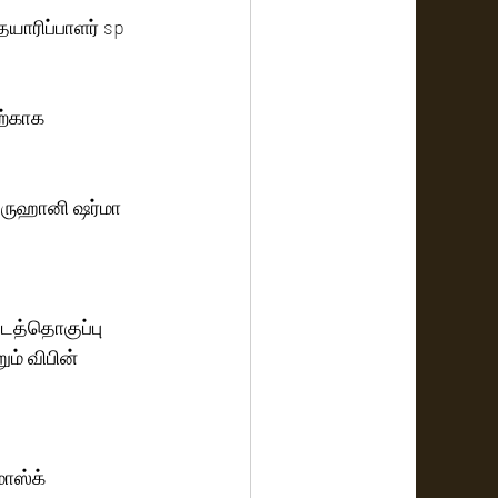
தயாரிப்பாளர் sp 
்காக   
 ருஹானி ஷர்மா 
படத்தொகுப்பு 
ம் விபின் 
மாஸ்க் 