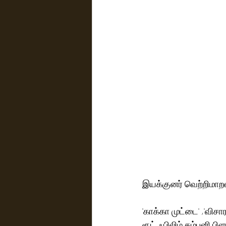
இயக்குனர் வெற்றிமாறன் 
'காக்கா முட்டை' ,'வி
ரூட் ஃபிலிம் கம்பனி பிள