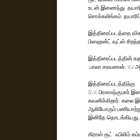
உடன் இணைந்து  தயாரிக்
சொக்கலிங்கம்  தயாரிப
இத்திரைப்படத்தை விகர
பிஹைன்ட் வுட்ஸ் சிறந்த
இத்திரைப்படத்தின் கத
,பாலா சரவணன், VJ அர்ச
இத்திரைப்படத்திற்கு  
G.V. பிரகாஷ்குமார் இச
கவனிக்கிறார், கலை இய
ஆகியோரும் பணியாற்றுக
இனிதே தொடங்கியது.
கிராஸ் ரூட்  ஃபிலிம் க