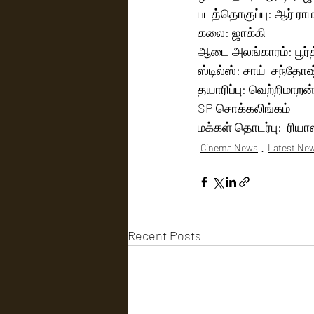
படத்தொகுப்பு: ஆர் ராமர
கலை: ஜாக்கி 
ஆடை அலங்காரம்: பூர்த்
ஸ்டில்ஸ்: சாய்  சந்தோஷ
தயாரிப்பு: வெற்றிமாறன்
SP சொக்கலிங்கம்
மக்கள் தொடர்பு:  ரிய
Cinema News
Latest Ne
Recent Posts