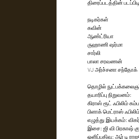
திரைப்படத்தின் படப்பி
நடிகர்கள்
கவின் 
ஆண்ட்ரியா 
ருஹாணி ஷர்மா
சார்லி 
பாலா சரவணன் 
VJ அர்ச்சனா சந்தோக் 
தொழில் நுட்பக்கலைஞர
தயாரிப்பு நிறுவனம்:
கிராஸ் ரூட் ஃபிலிம் கம்
பிளாக் மெட்ராஸ் ஃபிலிம
எழுத்து இயக்கம்: வி
இசை: ஜி வி பிரகாஷ் கு
ஒளிப்பதிவு: ஆர் டி ராஜ