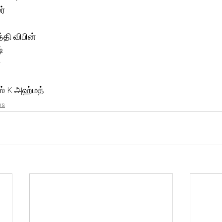
் 
தி விபின் 
் 
 
ாஸ் K அஹ்மத்
ws