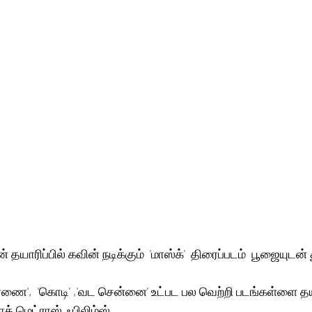
தயாரிப்பில் கவின் நடிக்கும்  'மாஸ்க்'  திரைப்படம்  பூஜையுடன்
சாரணை',  'கொடி' ,'வட சென்னை' உட்பட பல வெற்றி படங்கள்ளை தய
ாக் மெட்ராஸ் ஃபிலிம்ஸ்