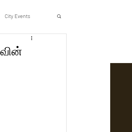
City Events
actors gallery
கவின்