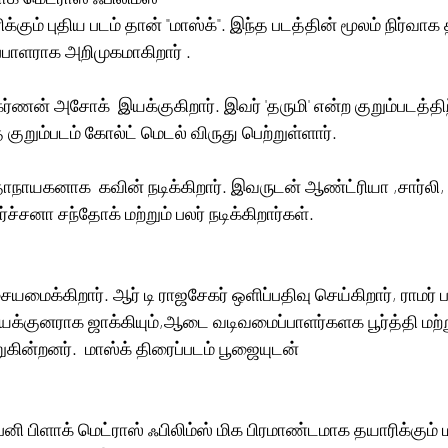
கும் புதிய படம் தான் "மாஸ்க்". இந்த படத்தின் மூலம் நிர்வாக 
்பாளராக அறிமுகமாகிறார் .
்ணன் அசோக்  இயக்குகிறார். இவர் 'தருமி' என்ற குறும்படத்திற
 குறும்படம் கோல்ட் மெடல் விருது பெற்றுள்ளார்.
ாநாயகனாக  கவின் நடிக்கிறார். இவருடன் ஆண்ட்ரியா ,சார்லி,
்சனா சந்தோக் மற்றும் பலர் நடிக்கிறார்கள்.
ையமைக்கிறார். ஆர் டி ராஜசேகர் ஒளிப்பதிவு செய்கிறார், ராமர் 
க்குனராக ஜாக்கியும்,ஆடை வடிவமைப்பாளர்களக பூர்த்தி மற்று
ின்றனர்.  மாஸ்க் திரைப்படம் பூஜையுடன் 
ம்பனி பிளாக் மெட்ராஸ் ஃபிலிம்ஸ் மிக பிரமாண்டமாக தயாரிக்கும் 