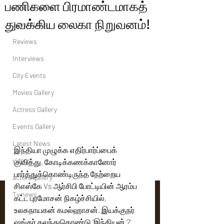
பணிகளை பிரமாண்டமாகத்
Political News
துவக்கிய லைகா நிறுவனம்!
Tamil News
Reviews
Interviews
City Events
Movies Gallery
Actress Gallery
Events Gallery
Latest News
இந்தியா முழுக்க எதிர்பார்ப்பைக் 
videos
குவித்து, கோடிக்கணக்கானோர் 
பார்த்துக்கொண்டிருந்த நேற்றைய 
actors gallery
சிஎஸ்கே Vs ஆர்சிபி போட்டியின் ஆரம்ப 
Tv news
கட்ட புரமோசன் நிகழ்ச்சியில், 
உலகநாயகன் கமல்ஹாசன், இயக்குநர் 
ஷங்கர் கலந்துகொண்டு 'இந்தியன் 2' 