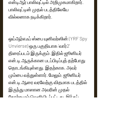
என்டிஆர் பாலிவுட்டில் அறிமுகமாகிறார். 
பாலிவுட்டின் முதல் படத்திலேயே 
வில்லனாக நடிக்கிறார்.
ஒய்ஆர்எஃப் ஸ்பை யுனிவர்ஸின் (YRF Spy 
Unvierse) ஒரு பகுதியாக ‘வார்2’ 
திரைப்படம் இருக்கும். இதில் ஜூனியர் 
என்.டி.ஆருக்கான படப்பிடிப்புத் தற்போது 
தொடங்கியுள்ளது. இதற்காக, அவர் 
மும்பை வந்துள்ளார். மேலும், ஜூனியர் 
என்.டி.ஆரை வரவேற்கு விதமாக படத்தில் 
இருந்து மாஸான அவரின் முதல் 
தோற்றமும் வெளியிடப்பட்டது. இந்தப் 
படத்தை அயன் முகர்ஜி இயக்குகிறார். 
இதில் கியாரா அத்வானியும் நடிக்கிறார். 
படம் 14, ஆகஸ்ட் 2025ல் வெளியாகிறது.
Cinema News